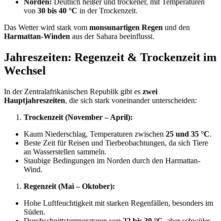
Norden:
Deutlich heißer und trockener, mit Temperaturen
von
30 bis 40 °C
in der Trockenzeit.
Das Wetter wird stark vom
monsunartigen Regen
und den
Harmattan-Winden
aus der Sahara beeinflusst.
Jahreszeiten: Regenzeit & Trockenzeit im
Wechsel
In der Zentralafrikanischen Republik gibt es
zwei
Hauptjahreszeiten
, die sich stark voneinander unterscheiden:
Trockenzeit (November – April):
Kaum Niederschlag, Temperaturen zwischen
25 und 35 °C
.
Beste Zeit für Reisen und Tierbeobachtungen, da sich Tiere
an Wasserstellen sammeln.
Staubige Bedingungen im Norden durch den Harmattan-
Wind.
Regenzeit (Mai – Oktober):
Hohe Luftfeuchtigkeit mit starken Regenfällen, besonders im
Süden.
Durchschnittstemperaturen von
22 bis 30 °C
, aber schwüles