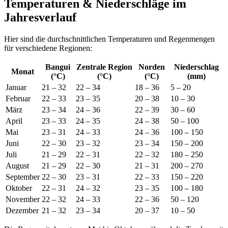
Temperaturen & Niederschläge im
Jahresverlauf
Hier sind die durchschnittlichen Temperaturen und Regenmengen
für verschiedene Regionen:
Bangui
Zentrale Region
Norden
Niederschlag
Monat
(°C)
(°C)
(°C)
(mm)
Januar
21 – 32
22 – 34
18 – 36
5 – 20
Februar
22 – 33
23 – 35
20 – 38
10 – 30
März
23 – 34
24 – 36
22 – 39
30 – 60
April
23 – 33
24 – 35
24 – 38
50 – 100
Mai
23 – 31
24 – 33
24 – 36
100 – 150
Juni
22 – 30
23 – 32
23 – 34
150 – 200
Juli
21 – 29
22 – 31
22 – 32
180 – 250
August
21 – 29
22 – 30
21 – 31
200 – 270
September
22 – 30
23 – 31
22 – 33
150 – 220
Oktober
22 – 31
24 – 32
23 – 35
100 – 180
November
22 – 32
24 – 33
22 – 36
50 – 120
Dezember
21 – 32
23 – 34
20 – 37
10 – 50