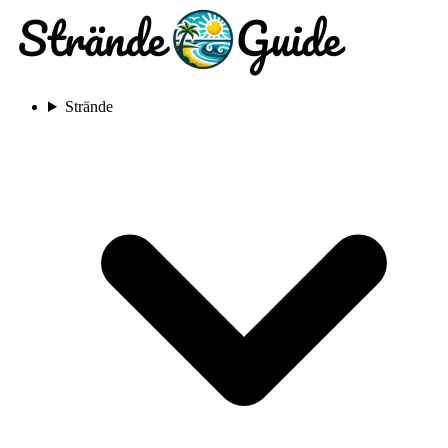
Strände