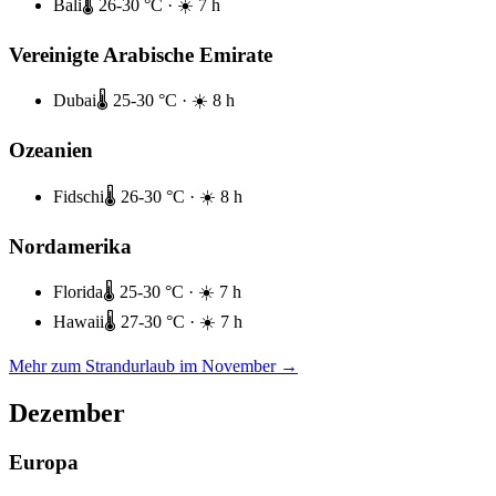
Bali
🌡️ 26-30 °C · ☀️ 7 h
Vereinigte Arabische Emirate
Dubai
🌡️ 25-30 °C · ☀️ 8 h
Ozeanien
Fidschi
🌡️ 26-30 °C · ☀️ 8 h
Nordamerika
Florida
🌡️ 25-30 °C · ☀️ 7 h
Hawaii
🌡️ 27-30 °C · ☀️ 7 h
Mehr zum Strandurlaub im November →
Dezember
Europa