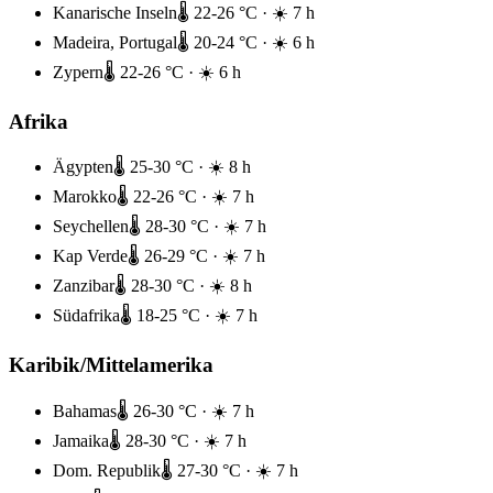
Kanarische Inseln
🌡️ 22-26 °C · ☀️ 7 h
Madeira, Portugal
🌡️ 20-24 °C · ☀️ 6 h
Zypern
🌡️ 22-26 °C · ☀️ 6 h
Afrika
Ägypten
🌡️ 25-30 °C · ☀️ 8 h
Marokko
🌡️ 22-26 °C · ☀️ 7 h
Seychellen
🌡️ 28-30 °C · ☀️ 7 h
Kap Verde
🌡️ 26-29 °C · ☀️ 7 h
Zanzibar
🌡️ 28-30 °C · ☀️ 8 h
Südafrika
🌡️ 18-25 °C · ☀️ 7 h
Karibik/Mittelamerika
Bahamas
🌡️ 26-30 °C · ☀️ 7 h
Jamaika
🌡️ 28-30 °C · ☀️ 7 h
Dom. Republik
🌡️ 27-30 °C · ☀️ 7 h