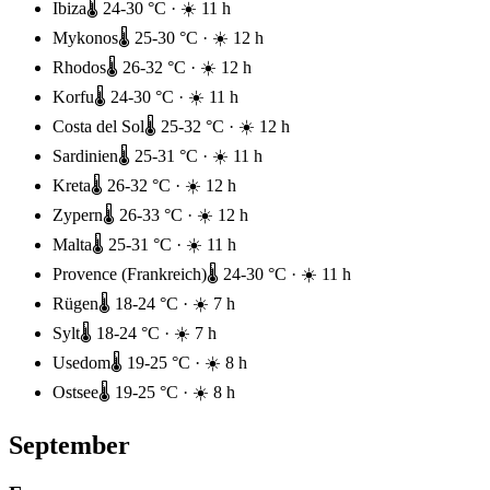
Ibiza
🌡️ 24-30 °C · ☀️ 11 h
Mykonos
🌡️ 25-30 °C · ☀️ 12 h
Rhodos
🌡️ 26-32 °C · ☀️ 12 h
Korfu
🌡️ 24-30 °C · ☀️ 11 h
Costa del Sol
🌡️ 25-32 °C · ☀️ 12 h
Sardinien
🌡️ 25-31 °C · ☀️ 11 h
Kreta
🌡️ 26-32 °C · ☀️ 12 h
Zypern
🌡️ 26-33 °C · ☀️ 12 h
Malta
🌡️ 25-31 °C · ☀️ 11 h
Provence (Frankreich)
🌡️ 24-30 °C · ☀️ 11 h
Rügen
🌡️ 18-24 °C · ☀️ 7 h
Sylt
🌡️ 18-24 °C · ☀️ 7 h
Usedom
🌡️ 19-25 °C · ☀️ 8 h
Ostsee
🌡️ 19-25 °C · ☀️ 8 h
September