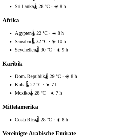
Sri Lanka
🌡️ 28 °C · ☀️ 8 h
Afrika
Ägypten
🌡️ 22 °C · ☀️ 8 h
Sansibar
🌡️ 32 °C · ☀️ 10 h
Seychellen
🌡️ 30 °C · ☀️ 9 h
Karibik
Dom. Republik
🌡️ 29 °C · ☀️ 8 h
Kuba
🌡️ 27 °C · ☀️ 7 h
Mexiko
🌡️ 28 °C · ☀️ 7 h
Mittelamerika
Costa Rica
🌡️ 28 °C · ☀️ 8 h
Vereinigte Arabische Emirate