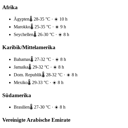
Afrika
Ägypten
🌡️ 28-35 °C · ☀️ 10 h
Marokko
🌡️ 25-35 °C · ☀️ 9 h
Seychellen
🌡️ 26-30 °C · ☀️ 8 h
Karibik/Mittelamerika
Bahamas
🌡️ 27-32 °C · ☀️ 8 h
Jamaika
🌡️ 29-32 °C · ☀️ 8 h
Dom. Republik
🌡️ 28-32 °C · ☀️ 8 h
Mexiko
🌡️ 29-33 °C · ☀️ 8 h
Südamerika
Brasilien
🌡️ 27-30 °C · ☀️ 8 h
Vereinigte Arabische Emirate