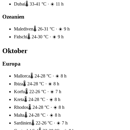
Dubai
🌡️ 33-41 °C · ☀️ 11 h
Ozeanien
Malediven
🌡️ 26-31 °C · ☀️ 9 h
Fidschi
🌡️ 24-30 °C · ☀️ 9 h
Oktober
Europa
Mallorca
🌡️ 24-28 °C · ☀️ 8 h
Ibiza
🌡️ 24-28 °C · ☀️ 8 h
Korfu
🌡️ 22-26 °C · ☀️ 7 h
Kreta
🌡️ 24-28 °C · ☀️ 8 h
Rhodos
🌡️ 24-28 °C · ☀️ 8 h
Malta
🌡️ 24-28 °C · ☀️ 8 h
Sardinien
🌡️ 22-26 °C · ☀️ 7 h