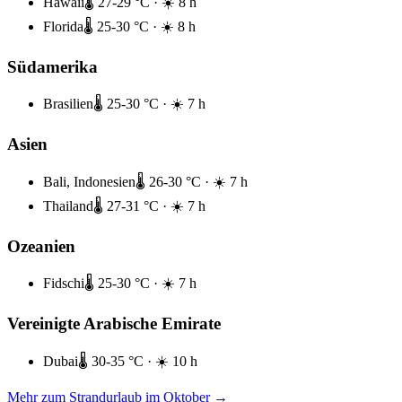
Hawaii
🌡️ 27-29 °C · ☀️ 8 h
Florida
🌡️ 25-30 °C · ☀️ 8 h
Südamerika
Brasilien
🌡️ 25-30 °C · ☀️ 7 h
Asien
Bali, Indonesien
🌡️ 26-30 °C · ☀️ 7 h
Thailand
🌡️ 27-31 °C · ☀️ 7 h
Ozeanien
Fidschi
🌡️ 25-30 °C · ☀️ 7 h
Vereinigte Arabische Emirate
Dubai
🌡️ 30-35 °C · ☀️ 10 h
Mehr zum Strandurlaub im Oktober →