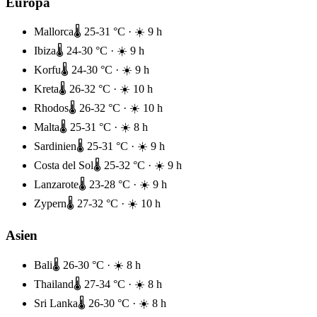
Europa
Mallorca
🌡️ 25-31 °C · ☀️ 9 h
Ibiza
🌡️ 24-30 °C · ☀️ 9 h
Korfu
🌡️ 24-30 °C · ☀️ 9 h
Kreta
🌡️ 26-32 °C · ☀️ 10 h
Rhodos
🌡️ 26-32 °C · ☀️ 10 h
Malta
🌡️ 25-31 °C · ☀️ 8 h
Sardinien
🌡️ 25-31 °C · ☀️ 9 h
Costa del Sol
🌡️ 25-32 °C · ☀️ 9 h
Lanzarote
🌡️ 23-28 °C · ☀️ 9 h
Zypern
🌡️ 27-32 °C · ☀️ 10 h
Asien
Bali
🌡️ 26-30 °C · ☀️ 8 h
Thailand
🌡️ 27-34 °C · ☀️ 8 h
Sri Lanka
🌡️ 26-30 °C · ☀️ 8 h