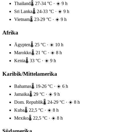
Thailand
🌡️ 27-34 °C · ☀️ 9 h
Sri Lanka
🌡️ 24-33 °C · ☀️ 9 h
Vietnam
🌡️ 23-29 °C · ☀️ 9 h
Afrika
Ägypten
🌡️ 25 °C · ☀️ 10 h
Marokko
🌡️ 21 °C · ☀️ 8 h
Kenia
🌡️ 33 °C · ☀️ 9 h
Karibik/Mittelamerika
Bahamas
🌡️ 19-26 °C · ☀️ 6 h
Jamaika
🌡️ 29 °C · ☀️ 9 h
Dom. Republik
🌡️ 24-29 °C · ☀️ 8 h
Kuba
🌡️ 22,5 °C · ☀️ 8 h
Mexiko
🌡️ 22,5 °C · ☀️ 8 h
Südamerika