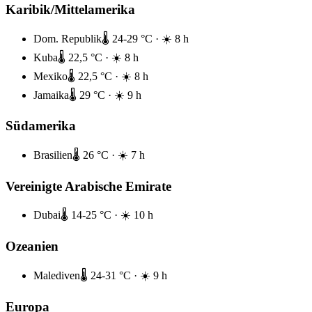
Karibik/Mittelamerika
Dom. Republik
🌡️ 24-29 °C · ☀️ 8 h
Kuba
🌡️ 22,5 °C · ☀️ 8 h
Mexiko
🌡️ 22,5 °C · ☀️ 8 h
Jamaika
🌡️ 29 °C · ☀️ 9 h
Südamerika
Brasilien
🌡️ 26 °C · ☀️ 7 h
Vereinigte Arabische Emirate
Dubai
🌡️ 14-25 °C · ☀️ 10 h
Ozeanien
Malediven
🌡️ 24-31 °C · ☀️ 9 h
Europa