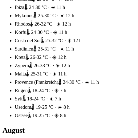
Ibiza
🌡️ 24-30 °C · ☀️ 11 h
Mykonos
🌡️ 25-30 °C · ☀️ 12 h
Rhodos
🌡️ 26-32 °C · ☀️ 12 h
Korfu
🌡️ 24-30 °C · ☀️ 11 h
Costa del Sol
🌡️ 25-32 °C · ☀️ 12 h
Sardinien
🌡️ 25-31 °C · ☀️ 11 h
Kreta
🌡️ 26-32 °C · ☀️ 12 h
Zypern
🌡️ 26-33 °C · ☀️ 12 h
Malta
🌡️ 25-31 °C · ☀️ 11 h
Provence (Frankreich)
🌡️ 24-30 °C · ☀️ 11 h
Rügen
🌡️ 18-24 °C · ☀️ 7 h
Sylt
🌡️ 18-24 °C · ☀️ 7 h
Usedom
🌡️ 19-25 °C · ☀️ 8 h
Ostsee
🌡️ 19-25 °C · ☀️ 8 h
August