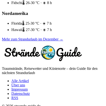
Fidschi
🌡️ 26-30 °C · ☀️ 8 h
Nordamerika
Florida
🌡️ 25-30 °C · ☀️ 7 h
Hawaii
🌡️ 27-30 °C · ☀️ 7 h
Mehr zum Strandurlaub im Dezember →
Traumstrände, Reisewetter und Küstenorte – dein Guide für den
nächsten Strandurlaub
Alle Artikel
Über uns
Impressum
Datenschutz
RSS
© 2026 straende-guide.de