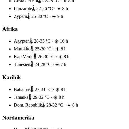
Costa del Sol
🌡️ 22-28 °C · ☀️ 8 h
Lanzarote
🌡️ 22-26 °C · ☀️ 8 h
Zypern
🌡️ 25-30 °C · ☀️ 9 h
Afrika
Ägypten
🌡️ 28-35 °C · ☀️ 10 h
Marokko
🌡️ 25-30 °C · ☀️ 8 h
Kap Verde
🌡️ 26-30 °C · ☀️ 8 h
Tunesien
🌡️ 24-28 °C · ☀️ 7 h
Karibik
Bahamas
🌡️ 27-31 °C · ☀️ 8 h
Jamaika
🌡️ 29-32 °C · ☀️ 8 h
Dom. Republik
🌡️ 28-32 °C · ☀️ 8 h
Nordamerika