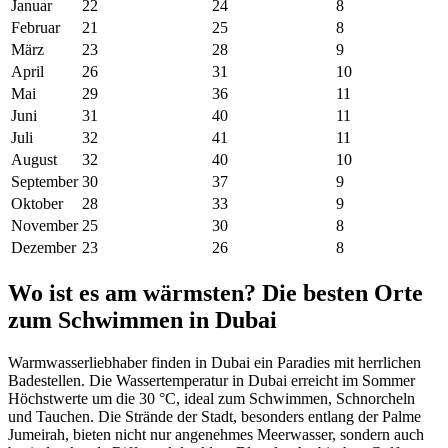
Januar
22
24
8
Februar
21
25
8
März
23
28
9
April
26
31
10
Mai
29
36
11
Juni
31
40
11
Juli
32
41
11
August
32
40
10
September
30
37
9
Oktober
28
33
9
November
25
30
8
Dezember
23
26
8
Wo ist es am wärmsten? Die besten Orte
zum Schwimmen in Dubai
Warmwasserliebhaber finden in Dubai ein Paradies mit herrlichen
Badestellen. Die Wassertemperatur in Dubai erreicht im Sommer
Höchstwerte um die 30 °C, ideal zum Schwimmen, Schnorcheln
und Tauchen. Die Strände der Stadt, besonders entlang der Palme
Jumeirah, bieten nicht nur angenehmes Meerwasser, sondern auch