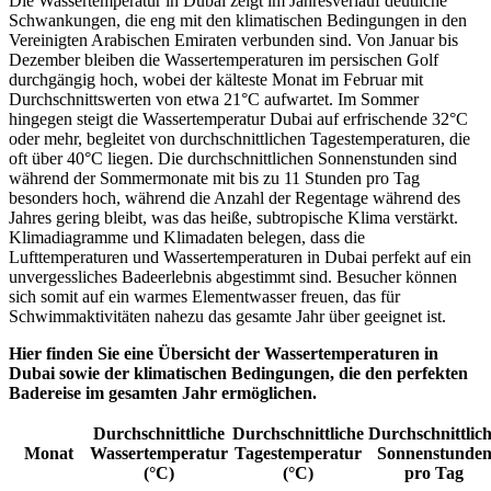
Die Wassertemperatur in Dubai zeigt im Jahresverlauf deutliche
Schwankungen, die eng mit den klimatischen Bedingungen in den
Vereinigten Arabischen Emiraten verbunden sind. Von Januar bis
Dezember bleiben die Wassertemperaturen im persischen Golf
durchgängig hoch, wobei der kälteste Monat im Februar mit
Durchschnittswerten von etwa 21°C aufwartet. Im Sommer
hingegen steigt die Wassertemperatur Dubai auf erfrischende 32°C
oder mehr, begleitet von durchschnittlichen Tagestemperaturen, die
oft über 40°C liegen. Die durchschnittlichen Sonnenstunden sind
während der Sommermonate mit bis zu 11 Stunden pro Tag
besonders hoch, während die Anzahl der Regentage während des
Jahres gering bleibt, was das heiße, subtropische Klima verstärkt.
Klimadiagramme und Klimadaten belegen, dass die
Lufttemperaturen und Wassertemperaturen in Dubai perfekt auf ein
unvergessliches Badeerlebnis abgestimmt sind. Besucher können
sich somit auf ein warmes Elementwasser freuen, das für
Schwimmaktivitäten nahezu das gesamte Jahr über geeignet ist.
Hier finden Sie eine Übersicht der Wassertemperaturen in
Dubai sowie der klimatischen Bedingungen, die den perfekten
Badereise im gesamten Jahr ermöglichen.
Durchschnittliche
Durchschnittliche
Durchschnittlic
Monat
Wassertemperatur
Tagestemperatur
Sonnenstunde
(°C)
(°C)
pro Tag