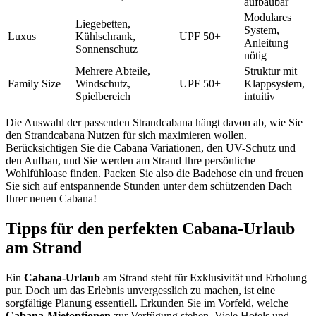
aufbaubar
Modulares
Liegebetten,
System,
Luxus
Kühlschrank,
UPF 50+
Anleitung
Sonnenschutz
nötig
Mehrere Abteile,
Struktur mit
Family Size
Windschutz,
UPF 50+
Klappsystem,
Spielbereich
intuitiv
Die Auswahl der passenden Strandcabana hängt davon ab, wie Sie
den Strandcabana Nutzen für sich maximieren wollen.
Berücksichtigen Sie die Cabana Variationen, den UV-Schutz und
den Aufbau, und Sie werden am Strand Ihre persönliche
Wohlfühloase finden. Packen Sie also die Badehose ein und freuen
Sie sich auf entspannende Stunden unter dem schützenden Dach
Ihrer neuen Cabana!
Tipps für den perfekten Cabana-Urlaub
am Strand
Ein
Cabana-Urlaub
am Strand steht für Exklusivität und Erholung
pur. Doch um das Erlebnis unvergesslich zu machen, ist eine
sorgfältige Planung essentiell. Erkunden Sie im Vorfeld, welche
Cabana-Mietoptionen
zur Verfügung stehen. Viele Hotels und