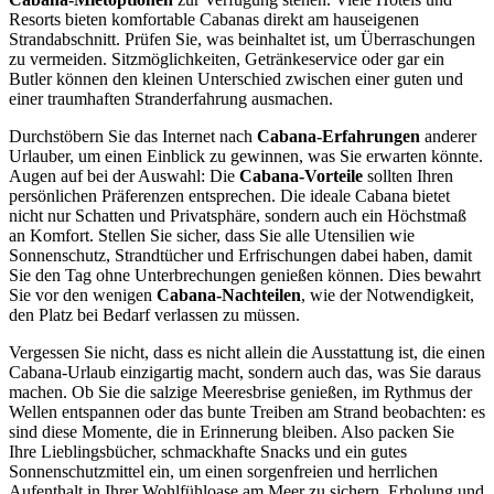
Resorts bieten komfortable Cabanas direkt am hauseigenen
Strandabschnitt. Prüfen Sie, was beinhaltet ist, um Überraschungen
zu vermeiden. Sitzmöglichkeiten, Getränkeservice oder gar ein
Butler können den kleinen Unterschied zwischen einer guten und
einer traumhaften Stranderfahrung ausmachen.
Durchstöbern Sie das Internet nach
Cabana-Erfahrungen
anderer
Urlauber, um einen Einblick zu gewinnen, was Sie erwarten könnte.
Augen auf bei der Auswahl: Die
Cabana-Vorteile
sollten Ihren
persönlichen Präferenzen entsprechen. Die ideale Cabana bietet
nicht nur Schatten und Privatsphäre, sondern auch ein Höchstmaß
an Komfort. Stellen Sie sicher, dass Sie alle Utensilien wie
Sonnenschutz, Strandtücher und Erfrischungen dabei haben, damit
Sie den Tag ohne Unterbrechungen genießen können. Dies bewahrt
Sie vor den wenigen
Cabana-Nachteilen
, wie der Notwendigkeit,
den Platz bei Bedarf verlassen zu müssen.
Vergessen Sie nicht, dass es nicht allein die Ausstattung ist, die einen
Cabana-Urlaub einzigartig macht, sondern auch das, was Sie daraus
machen. Ob Sie die salzige Meeresbrise genießen, im Rythmus der
Wellen entspannen oder das bunte Treiben am Strand beobachten: es
sind diese Momente, die in Erinnerung bleiben. Also packen Sie
Ihre Lieblingsbücher, schmackhafte Snacks und ein gutes
Sonnenschutzmittel ein, um einen sorgenfreien und herrlichen
Aufenthalt in Ihrer Wohlfühloase am Meer zu sichern. Erholung und