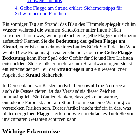
Umweltstandards
Gelbe Flagge am Strand erklärt: Sicherheitstipps für
Schwimmer und Familien
Ein sonniger Tag am Strand: das Blau des Himmels spiegelt sich im
Wasser, während die warmen Sandkörner unter Ihren Füßen
knirschen. Doch was, wenn plötzlich eine gelbe Flagge am Horizont
auftaucht? Kennen Sie die
Bedeutung der gelben Flagge am
Strand
, oder ist es nur ein weiteres buntes Stück Stoff, das im Wind
weht? Diese Frage mag trivial erscheinen, doch die
Gelbe Flagge
Bedeutung
kann über Spaß oder Gefahr für Sie und Ihre Liebsten
entscheiden. Sie signalisiert mehr als nur Strandwarnungen; sie ist
ein entscheidender Teil der
Strandregeln
und ein wesentlicher
Aspekt der
Strand Sicherheit
.
In Deutschland, wo Küstenlandschaften sowohl die Nordsee als
auch die Ostsee zieren, ist das Verständnis dieser Zeichen
unumgänglich. Sie könnten denken, dass gelb eine warme,
einladende Farbe ist, aber am Strand könnte sie eine Warnung vor
versteckten Risiken sein. Dieser Artikel taucht tief ein in das, was
hinter der gelben Flagge steckt und wie ein einfaches Tuch Sie vor
unsichtbaren Gefahren schützen kann.
Wichtige Erkenntnisse