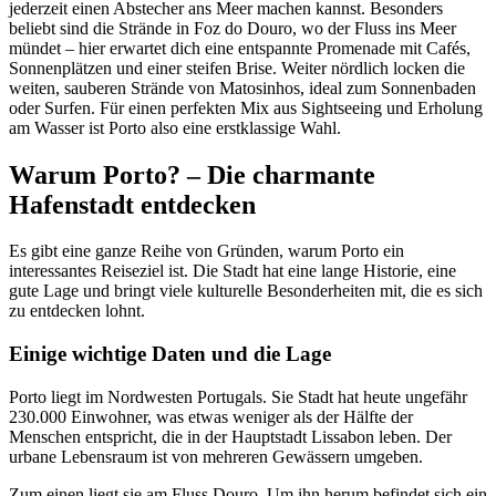
jederzeit einen Abstecher ans Meer machen kannst. Besonders
beliebt sind die Strände in Foz do Douro, wo der Fluss ins Meer
mündet – hier erwartet dich eine entspannte Promenade mit Cafés,
Sonnenplätzen und einer steifen Brise. Weiter nördlich locken die
weiten, sauberen Strände von Matosinhos, ideal zum Sonnenbaden
oder Surfen. Für einen perfekten Mix aus Sightseeing und Erholung
am Wasser ist Porto also eine erstklassige Wahl.
Warum Porto? – Die charmante
Hafenstadt entdecken
Es gibt eine ganze Reihe von Gründen, warum Porto ein
interessantes Reiseziel ist. Die Stadt hat eine lange Historie, eine
gute Lage und bringt viele kulturelle Besonderheiten mit, die es sich
zu entdecken lohnt.
Einige wichtige Daten und die Lage
Porto liegt im Nordwesten Portugals. Sie Stadt hat heute ungefähr
230.000 Einwohner, was etwas weniger als der Hälfte der
Menschen entspricht, die in der Hauptstadt Lissabon leben. Der
urbane Lebensraum ist von mehreren Gewässern umgeben.
Zum einen liegt sie am Fluss Douro. Um ihn herum befindet sich ein