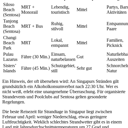
Siloso
MRT +
Lebendig,
Partys, Bars
Beach
Mittel
Monorail
touristisch
Aktivitäten
(Sentosa)
Tanjong
Ruhig,
Entspannun
Beach
MRT + Bus
Mittel
stilvoll
Paare
(Sentosa)
Changi
Lokal,
Familien,
Beach
MRT
Mittel
entspannt
Picknick
Park
Pulau
Einsam,
Naturliebha
Fähre (30 Min.)
Gut
Lazarus
naturbelassen
Auszeiten
Sisters’
Schutzgebiet,
Schnorchel
Fähre (45 Min.)
Sehr gut
Islands
still
Natur
Ein Hinweis, der oft übersehen wird: An Singapurs Stränden gilt
grundsätzlich ein Alkoholkonsumverbot nach 22:30 Uhr. Wer es
nicht weiß, erlebt eine unangenehme Überraschung. Für organisierte
Strandevents und Poolclubs auf Sentosa gelten gesonderte
Regelungen.
Die beste Reisezeit für Strandtage in Singapur liegt zwischen
Februar und April: weniger Niederschlag, etwas geringere
Luftfeuchtigkeit. Wirklich schlechtes Strandwetter gibt es in einem
Land mit Jahresdurchschnittstemperaturen um 27 Grad und