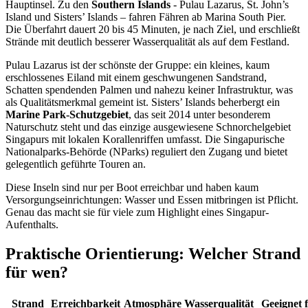
Hauptinsel. Zu den
Southern Islands
- Pulau Lazarus, St. John’s
Island und Sisters’ Islands – fahren Fähren ab Marina South Pier.
Die Überfahrt dauert 20 bis 45 Minuten, je nach Ziel, und erschließt
Strände mit deutlich besserer Wasserqualität als auf dem Festland.
Pulau Lazarus ist der schönste der Gruppe: ein kleines, kaum
erschlossenes Eiland mit einem geschwungenen Sandstrand,
Schatten spendenden Palmen und nahezu keiner Infrastruktur, was
als Qualitätsmerkmal gemeint ist. Sisters’ Islands beherbergt ein
Marine Park-Schutzgebiet
, das seit 2014 unter besonderem
Naturschutz steht und das einzige ausgewiesene Schnorchelgebiet
Singapurs mit lokalen Korallenriffen umfasst. Die Singapurische
Nationalparks-Behörde (NParks) reguliert den Zugang und bietet
gelegentlich geführte Touren an.
Diese Inseln sind nur per Boot erreichbar und haben kaum
Versorgungseinrichtungen: Wasser und Essen mitbringen ist Pflicht.
Genau das macht sie für viele zum Highlight eines Singapur-
Aufenthalts.
Praktische Orientierung: Welcher Strand
für wen?
Strand
Erreichbarkeit
Atmosphäre
Wasserqualität
Geeignet 