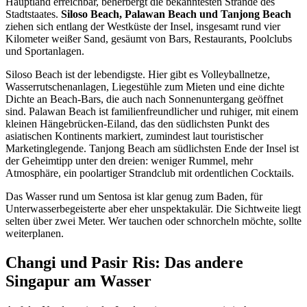
Hauptland erreichbar, beherbergt die bekanntesten Strände des
Stadtstaates.
Siloso Beach, Palawan Beach und Tanjong Beach
ziehen sich entlang der Westküste der Insel, insgesamt rund vier
Kilometer weißer Sand, gesäumt von Bars, Restaurants, Poolclubs
und Sportanlagen.
Siloso Beach ist der lebendigste. Hier gibt es Volleyballnetze,
Wasserrutschenanlagen, Liegestühle zum Mieten und eine dichte
Dichte an Beach-Bars, die auch nach Sonnenuntergang geöffnet
sind. Palawan Beach ist familienfreundlicher und ruhiger, mit einem
kleinen Hängebrücken-Eiland, das den südlichsten Punkt des
asiatischen Kontinents markiert, zumindest laut touristischer
Marketinglegende. Tanjong Beach am südlichsten Ende der Insel ist
der Geheimtipp unter den dreien: weniger Rummel, mehr
Atmosphäre, ein poolartiger Strandclub mit ordentlichen Cocktails.
Das Wasser rund um Sentosa ist klar genug zum Baden, für
Unterwasserbegeisterte aber eher unspektakulär. Die Sichtweite liegt
selten über zwei Meter. Wer tauchen oder schnorcheln möchte, sollte
weiterplanen.
Changi und Pasir Ris: Das andere
Singapur am Wasser