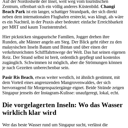
Auf der Nordostseite der Insel, weit weg vom touristischen
Zentrum, offenbart sich ein völlig anderes Küstenbild.
Changi
Beach Park
ist ein langer, schattiger Strandpark, der sich direkt
neben dem internationalen Flughafen erstreckt, was klingt, als wäre
es ein Nachteil, in der Praxis aber bedeutet: einfache Erreichbarkeit
per MRT und kaum Touristentrubel.
Hier picknicken singapurische Familien, Jogger drehen ihre
Runden, alte Männer angeln am Steg. Der Blick geht rüber zu den
malaysischen Inseln Batam und Bintan und über einen der
verkehrsreichsten Schifffahrtswege der Welt. Das hat seinen eigenen
Reiz. Der Strand selbst ist breit, ordentlich gepflegt und kostenlos
zugänglich. Schwimmen ist möglich, aber die Strömungen können
je nach Gezeiten unberechenbar sein.
Pasir Ris Beach
, etwas weiter westlich, ist ähnlich gestimmt, mit
dem Vorteil eines angrenzenden Mangrovenwaldes, der sich
hervorragend für Morgenspaziergänge eignet. Beide Strände zeigen
Singapur jenseits der Instagram-Kulisse: unaufgeregt, lokal, echt.
Die vorgelagerten Inseln: Wo das Wasser
wirklich klar wird
Wer das beste Wasser rund um Singapur sucht, verlässt die