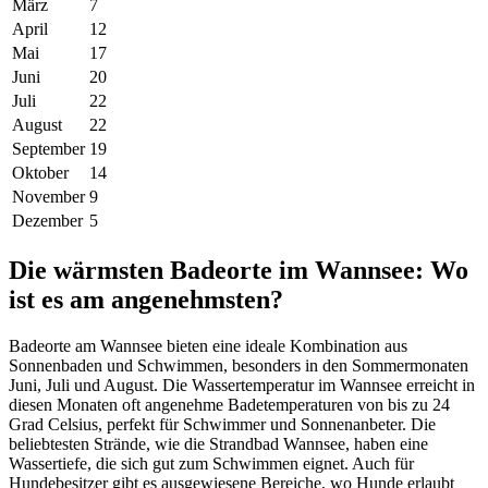
März
7
April
12
Mai
17
Juni
20
Juli
22
August
22
September
19
Oktober
14
November
9
Dezember
5
Die wärmsten Badeorte im Wannsee: Wo
ist es am angenehmsten?
Badeorte am Wannsee bieten eine ideale Kombination aus
Sonnenbaden und Schwimmen, besonders in den Sommermonaten
Juni, Juli und August. Die Wassertemperatur im Wannsee erreicht in
diesen Monaten oft angenehme Badetemperaturen von bis zu 24
Grad Celsius, perfekt für Schwimmer und Sonnenanbeter. Die
beliebtesten Strände, wie die Strandbad Wannsee, haben eine
Wassertiefe, die sich gut zum Schwimmen eignet. Auch für
Hundebesitzer gibt es ausgewiesene Bereiche, wo Hunde erlaubt