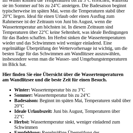
Im Winter können die Temperaturen bis zu 3°C erreichen, während
sie im Sommer auf bis zu 24°C ansteigen. Die Badesaison beginnt
typischerweise im späten Mai, wenn die Temperaturen stabil über
20°C liegen. Ideal für einen Urlaub oder einen Ausflug zum
Rahmersee ist der Zeitraum von Juni bis August, wenn die
Wassertemperatur am höchsten ist. In diesem Zeitraum sind
Temperaturen über 22°C keine Seltenheit, was ideale Bedingungen
für das Baden schaffen. Im Herbst sinken die Wassertemperaturen
wieder und das Schwimmen wird weniger einladend. Eine
regelmäßige Überprüfung der Wettervorhersage ist wichtig, um die
besten Tage für das Schwimmen am Wandlitzsee auszuwählen,
insbesondere wenn man die Wasser- und Umgebungstemperaturen
im Blick hat.
Hier finden Sie eine Übersicht über die Wassertemperaturen
am Wandlitzsee und die beste Zeit für einen Besuch.
Winter:
Wassertemperatur bis zu 3°C
Sommer:
Wassertemperatur bis zu 24°C
Badesaison:
Beginnt im späten Mai, Temperaturen stabil über
20°C
Ideale Urlaubszeit:
Juni bis August, Temperaturen über
22°C
Herbst:
Wassertemperatur sinkt, weniger einladend zum
Schwimmen
Empfehlung:
Regelmäßige Überprüfung der