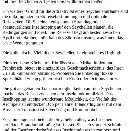
mit ihrer herzlichen Art jeden Gast willkommen heißen.
Ein weiterer Grund für die Attraktivität eines Seychellenurlaubs sind
die unkomplizierten Einreisebestimmungen und optimale
Reisezeiten. Ob Sie einen entspannten Strandtag oder
abenteuerliches Inselhopping auf den Seychellen planen, die
Bedingungen sind ideal. Die Reisezeit liegt am besten zwischen
April und Oktober, außerhalb des Südostmonsuns, was Ihnen das
beste Wetter garantiert.
Die kulinarische Vielfalt der Seychellen ist ein weiteres Highlight.
Die kreolische Küche, mit Einflüssen aus Afrika, Indien und
Frankreich, bietet ein einzigartiges Geschmackserlebnis, das Ihren
Urlaub kulinarisch abrundet. Probieren Sie unbedingt lokale
Spezialitäten wie gegrillten frischen Fisch oder Octopus-Curry.
Die gut ausgebauten Transportmöglichkeiten auf den Seychellen
machen das Reisen zwischen den Inseln unkompliziert. Das
Inselhopping ist eine wunderbare Möglichkeit, die Vielfalt des
Archipels zu entdecken. Ob per Fähre, Inlandsflug oder mit dem
Bus – der Transport ist zuverlässig und komfortabel.
Zusammengefasst bieten die Seychellen alles, was für einen
perfekten Strandurlaub nötig ist. Lassen Sie sich von der Schönheit
und der Gastfreundschaft dieses Inselparadieses verzaubern und