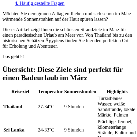
Häufig gestellte Fragen
Möchten Sie dem grauen Alltag entfliehen und sich schon im März
wärmende Sonnenstrahlen auf der Haut spüren lassen?
Dieser Artikel zeigt Ihnen die schönsten Strandziele im März für
einen paradiesischen Urlaub am Meer vor. Von Thailand bis zu den
historischen Schätzen Ägyptens finden Sie hier den perfekten Ort
für Erholung und Abenteuer.
Los geht’s!
Übersicht: Diese Ziele sind perfekt für
einen Badeurlaub im März
Reiseziel
Temperatur
Sonnenstunden
Highlights
Türkisblaues
Wasser, weiße
Thailand
27-34°C
9 Stunden
Sandstrände, lokale
Märkte, Palmen
Prächtige Tempel,
kilometerlange
Sri Lanka
24-33°C
9 Stunden
Strände, Kultur und