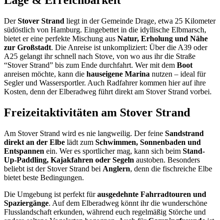
Lage & Erreichbarkeit
Der
Stover Strand
liegt in der Gemeinde Drage, etwa 25 Kilometer
südöstlich von Hamburg. Eingebettet in die idyllische Elbmarsch,
bietet er eine perfekte Mischung aus
Natur, Erholung und Nähe
zur Großstadt
. Die Anreise ist unkompliziert: Über die A39 oder
A25 gelangt ihr schnell nach Stove, von wo aus ihr die Straße
“Stover Strand” bis zum Ende durchfahrt. Wer mit dem
Boot
anreisen möchte, kann die
hauseigene Marina
nutzen – ideal für
Segler und Wassersportler. Auch Radfahrer kommen hier auf ihre
Kosten, denn der Elberadweg führt direkt am Stover Strand vorbei.
Freizeitaktivitäten am Stover Strand
Am Stover Strand wird es nie langweilig. Der feine
Sandstrand
direkt an der Elbe
lädt zum
Schwimmen, Sonnenbaden und
Entspannen
ein. Wer es sportlicher mag, kann sich beim
Stand-
Up-Paddling, Kajakfahren oder Segeln
austoben. Besonders
beliebt ist der Stover Strand bei
Anglern
, denn die fischreiche Elbe
bietet beste Bedingungen.
Die Umgebung ist perfekt für
ausgedehnte Fahrradtouren und
Spaziergänge
. Auf dem Elberadweg könnt ihr die wunderschöne
Flusslandschaft erkunden, während euch regelmäßig Störche und