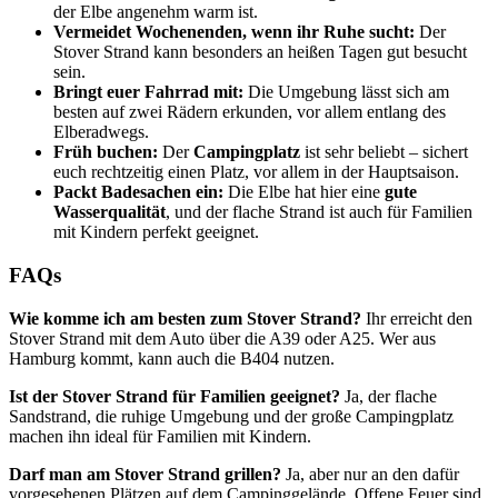
der Elbe angenehm warm ist.
Vermeidet Wochenenden, wenn ihr Ruhe sucht:
Der
Stover Strand kann besonders an heißen Tagen gut besucht
sein.
Bringt euer Fahrrad mit:
Die Umgebung lässt sich am
besten auf zwei Rädern erkunden, vor allem entlang des
Elberadwegs.
Früh buchen:
Der
Campingplatz
ist sehr beliebt – sichert
euch rechtzeitig einen Platz, vor allem in der Hauptsaison.
Packt Badesachen ein:
Die Elbe hat hier eine
gute
Wasserqualität
, und der flache Strand ist auch für Familien
mit Kindern perfekt geeignet.
FAQs
Wie komme ich am besten zum Stover Strand?
Ihr erreicht den
Stover Strand mit dem Auto über die A39 oder A25. Wer aus
Hamburg kommt, kann auch die B404 nutzen.
Ist der Stover Strand für Familien geeignet?
Ja, der flache
Sandstrand, die ruhige Umgebung und der große Campingplatz
machen ihn ideal für Familien mit Kindern.
Darf man am Stover Strand grillen?
Ja, aber nur an den dafür
vorgesehenen Plätzen auf dem Campinggelände. Offene Feuer sind