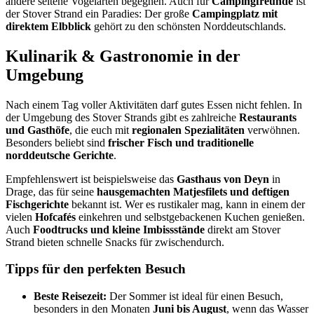
andere seltene Vogelarten begegnen. Auch für
Campingfreunde
ist
der Stover Strand ein Paradies: Der große
Campingplatz mit
direktem Elbblick
gehört zu den schönsten Norddeutschlands.
Kulinarik & Gastronomie in der
Umgebung
Nach einem Tag voller Aktivitäten darf gutes Essen nicht fehlen. In
der Umgebung des Stover Strands gibt es zahlreiche
Restaurants
und Gasthöfe
, die euch mit
regionalen Spezialitäten
verwöhnen.
Besonders beliebt sind
frischer Fisch und traditionelle
norddeutsche Gerichte
.
Empfehlenswert ist beispielsweise das
Gasthaus von Deyn
in
Drage, das für seine
hausgemachten Matjesfilets und deftigen
Fischgerichte
bekannt ist. Wer es rustikaler mag, kann in einem der
vielen
Hofcafés
einkehren und selbstgebackenen Kuchen genießen.
Auch
Foodtrucks und kleine Imbissstände
direkt am Stover
Strand bieten schnelle Snacks für zwischendurch.
Tipps für den perfekten Besuch
Beste Reisezeit:
Der Sommer ist ideal für einen Besuch,
besonders in den Monaten
Juni bis August
, wenn das Wasser