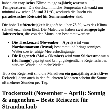
haben ein
tropisches Klima
mit
ganzjährig warmen
Temperaturen
. Die durchschnittliche Temperatur schwankt nur
minimal zwischen
25 und 31 °C
, wodurch die Inseln ein
paradiesisches Reiseziel für Sonnenanbeter
sind.
Die hohe
Luftfeuchtigkeit
liegt oft bei über
75 %
, was das Klima
schwül erscheinen lässt. Die Malediven haben
zwei ausgeprägte
Jahreszeiten
, die von den Monsunen bestimmt werden:
Die Trockenzeit (November – April)
wird vom
Nordostmonsun (Iruvai)
bestimmt und bringt sonniges
Wetter sowie ruhige Meeresbedingungen.
Die Regenzeit (Mai – Oktober)
wird vom
Südwestmonsun
(Hulhangu)
geprägt und bringt gelegentliche Regenschauer,
stärkere Winde und mehr Wellen.
Trotz der Regenzeit sind die Malediven
ein ganzjährig attraktives
Reiseziel
, denn auch in den feuchteren Monaten scheint die Sonne
oft mehrere Stunden pro Tag.
Trockenzeit (November – April): Sonnig
& angenehm – Beste Reisezeit für
Strandurlaub