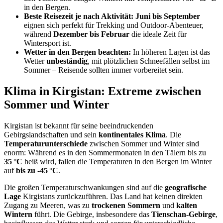
in den Bergen.
Beste Reisezeit je nach Aktivität:
Juni bis September
eignen sich perfekt für Trekking und Outdoor-Abenteuer,
während
Dezember bis Februar
die ideale Zeit für
Wintersport ist.
Wetter in den Bergen beachten:
In höheren Lagen ist das
Wetter
unbeständig
, mit plötzlichen Schneefällen selbst im
Sommer – Reisende sollten immer vorbereitet sein.
Klima in Kirgistan: Extreme zwischen
Sommer und Winter
Kirgistan ist bekannt für seine beeindruckenden
Gebirgslandschaften und sein
kontinentales Klima
. Die
Temperaturunterschiede
zwischen Sommer und Winter sind
enorm: Während es in den Sommermonaten in den Tälern bis zu
35 °C
heiß wird, fallen die Temperaturen in den Bergen im Winter
auf
bis zu -45 °C
.
Die großen Temperaturschwankungen sind auf die
geografische
Lage
Kirgistans zurückzuführen. Das Land hat keinen direkten
Zugang zu Meeren, was zu
trockenen Sommern
und
kalten
Wintern
führt. Die Gebirge, insbesondere das
Tienschan-Gebirge
,