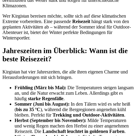
beeinflussen das Wetter stark und sorgen für unterschiedliche
Klimazonen.
Wer Kirgistan bereisen möchte, sollte sich auf diese klimatischen
Extreme vorbereiten. Eine passende
Reisezeit
hängt stark von den
geplanten Aktivitäten ab – während der Sommer ideal für Outdoor-
Abenteuer ist, bietet der Winter perfekte Bedingungen für
Wintersportler.
Jahreszeiten im Überblick: Wann ist die
beste Reisezeit?
Kirgistan hat vier Jahreszeiten, die alle ihren eigenen Charme und
Herausforderungen mit sich bringen.
Frühling (März bis Mai):
Die Temperaturen steigen langsam
an, und die Natur erwacht zum Leben. Allerdings gibt es
häufig
starke Regenfälle
.
Sommer (Juni bis August):
In den Tälern wird es sehr heiß
(
bis zu 35 °C
), während die Bergregionen angenehm kühl
bleiben. Perfekt für
Trekking und Outdoor-Aktivitäten
.
Herbst (September bis November):
Milde Temperaturen
und wenig Regen machen den Herbst zu einer angenehmen
Reisezeit. Die
Landschaft leuchtet in goldenen Farben
.