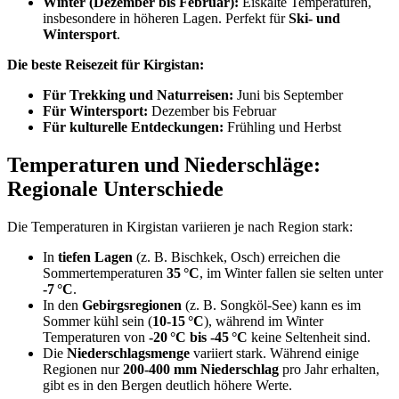
Winter (Dezember bis Februar):
Eiskalte Temperaturen,
insbesondere in höheren Lagen. Perfekt für
Ski- und
Wintersport
.
Die beste Reisezeit für Kirgistan:
Für Trekking und Naturreisen:
Juni bis September
Für Wintersport:
Dezember bis Februar
Für kulturelle Entdeckungen:
Frühling und Herbst
Temperaturen und Niederschläge:
Regionale Unterschiede
Die Temperaturen in Kirgistan variieren je nach Region stark:
In
tiefen Lagen
(z. B. Bischkek, Osch) erreichen die
Sommertemperaturen
35 °C
, im Winter fallen sie selten unter
-7 °C
.
In den
Gebirgsregionen
(z. B. Songköl-See) kann es im
Sommer kühl sein (
10-15 °C
), während im Winter
Temperaturen von
-20 °C bis -45 °C
keine Seltenheit sind.
Die
Niederschlagsmenge
variiert stark. Während einige
Regionen nur
200-400 mm Niederschlag
pro Jahr erhalten,
gibt es in den Bergen deutlich höhere Werte.