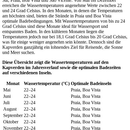
Sal, Praia, Boa Vista und São Vicente. Von Mai bis Dezember
erreichen die Wassertemperaturen angenehme Werte zwischen 22
und 24 Grad Celsius. In den Monaten, in denen die Temperaturen
am höchsten sind, bieten die Strände in Praia und Boa Vista
optimale Badebedingungen. Mit Wassertemperaturen von bis zu 24
Grad Celsius sind diese Monate ideal für Wassersport und
entspanntes Baden. In den kühleren Monaten liegen die
Temperaturen jedoch nur bei 18,1 Grad Celsius bis 20 Grad Celsius,
was für einige weniger angenehm sein könnte. Dennoch sind die
Kapverden ganzjährig ein lohnendes Ziel für Reisende, die Sonne
und Meer suchen.
Diese Übersicht zeigt die Wassertemperaturen auf den
Kapverden im Jahresverlauf sowie die optimalen Badezeiten
auf verschiedenen Inseln.
Monat
Wassertemperatur (°C)
Optimale Badeinseln
Mai
22–24
Praia, Boa Vista
Juni
22–24
Praia, Boa Vista
Juli
22–24
Praia, Boa Vista
August
22–24
Praia, Boa Vista
September
22–24
Praia, Boa Vista
Oktober
22–24
Praia, Boa Vista
November
22–24
Praia, Boa Vista