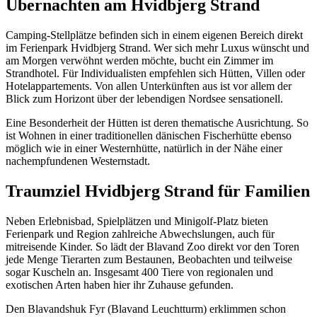
Übernachten am Hvidbjerg Strand
Camping-Stellplätze befinden sich in einem eigenen Bereich direkt
im Ferienpark Hvidbjerg Strand. Wer sich mehr Luxus wünscht und
am Morgen verwöhnt werden möchte, bucht ein Zimmer im
Strandhotel. Für Individualisten empfehlen sich Hütten, Villen oder
Hotelappartements. Von allen Unterkünften aus ist vor allem der
Blick zum Horizont über der lebendigen Nordsee sensationell.
Eine Besonderheit der Hütten ist deren thematische Ausrichtung. So
ist Wohnen in einer traditionellen dänischen Fischerhütte ebenso
möglich wie in einer Westernhütte, natürlich in der Nähe einer
nachempfundenen Westernstadt.
Traumziel Hvidbjerg Strand für Familien
Neben Erlebnisbad, Spielplätzen und Minigolf-Platz bieten
Ferienpark und Region zahlreiche Abwechslungen, auch für
mitreisende Kinder. So lädt der Blavand Zoo direkt vor den Toren
jede Menge Tierarten zum Bestaunen, Beobachten und teilweise
sogar Kuscheln an. Insgesamt 400 Tiere von regionalen und
exotischen Arten haben hier ihr Zuhause gefunden.
Den Blavandshuk Fyr (Blavand Leuchtturm) erklimmen schon