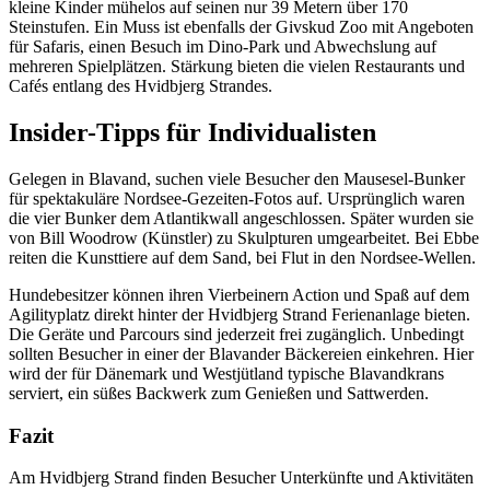
kleine Kinder mühelos auf seinen nur 39 Metern über 170
Steinstufen. Ein Muss ist ebenfalls der Givskud Zoo mit Angeboten
für Safaris, einen Besuch im Dino-Park und Abwechslung auf
mehreren Spielplätzen. Stärkung bieten die vielen Restaurants und
Cafés entlang des Hvidbjerg Strandes.
Insider-Tipps für Individualisten
Gelegen in Blavand, suchen viele Besucher den Mausesel-Bunker
für spektakuläre Nordsee-Gezeiten-Fotos auf. Ursprünglich waren
die vier Bunker dem Atlantikwall angeschlossen. Später wurden sie
von Bill Woodrow (Künstler) zu Skulpturen umgearbeitet. Bei Ebbe
reiten die Kunsttiere auf dem Sand, bei Flut in den Nordsee-Wellen.
Hundebesitzer können ihren Vierbeinern Action und Spaß auf dem
Agilityplatz direkt hinter der Hvidbjerg Strand Ferienanlage bieten.
Die Geräte und Parcours sind jederzeit frei zugänglich. Unbedingt
sollten Besucher in einer der Blavander Bäckereien einkehren. Hier
wird der für Dänemark und Westjütland typische Blavandkrans
serviert, ein süßes Backwerk zum Genießen und Sattwerden.
Fazit
Am Hvidbjerg Strand finden Besucher Unterkünfte und Aktivitäten