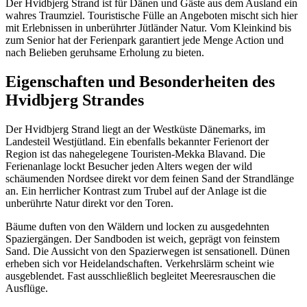
Der Hvidbjerg Strand ist für Dänen und Gäste aus dem Ausland ein
wahres Traumziel. Touristische Fülle an Angeboten mischt sich hier
mit Erlebnissen in unberührter Jütländer Natur. Vom Kleinkind bis
zum Senior hat der Ferienpark garantiert jede Menge Action und
nach Belieben geruhsame Erholung zu bieten.
Eigenschaften und Besonderheiten des
Hvidbjerg Strandes
Der Hvidbjerg Strand liegt an der Westküste Dänemarks, im
Landesteil Westjütland. Ein ebenfalls bekannter Ferienort der
Region ist das nahegelegene Touristen-Mekka Blavand. Die
Ferienanlage lockt Besucher jeden Alters wegen der wild
schäumenden Nordsee direkt vor dem feinen Sand der Strandlänge
an. Ein herrlicher Kontrast zum Trubel auf der Anlage ist die
unberührte Natur direkt vor den Toren.
Bäume duften von den Wäldern und locken zu ausgedehnten
Spaziergängen. Der Sandboden ist weich, geprägt von feinstem
Sand. Die Aussicht von den Spazierwegen ist sensationell. Dünen
erheben sich vor Heidelandschaften. Verkehrslärm scheint wie
ausgeblendet. Fast ausschließlich begleitet Meeresrauschen die
Ausflüge.