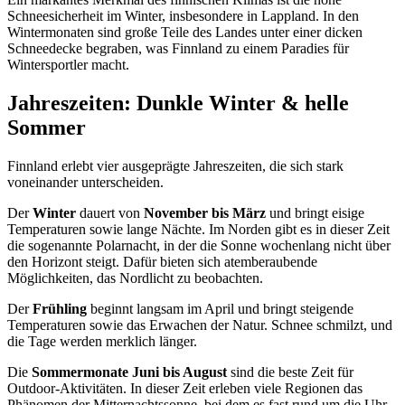
Schneesicherheit im Winter, insbesondere in Lappland. In den
Wintermonaten sind große Teile des Landes unter einer dicken
Schneedecke begraben, was Finnland zu einem Paradies für
Wintersportler macht.
Jahreszeiten: Dunkle Winter & helle
Sommer
Finnland erlebt vier ausgeprägte Jahreszeiten, die sich stark
voneinander unterscheiden.
Der
Winter
dauert von
November bis März
und bringt eisige
Temperaturen sowie lange Nächte. Im Norden gibt es in dieser Zeit
die sogenannte Polarnacht, in der die Sonne wochenlang nicht über
den Horizont steigt. Dafür bieten sich atemberaubende
Möglichkeiten, das Nordlicht zu beobachten.
Der
Frühling
beginnt langsam im April und bringt steigende
Temperaturen sowie das Erwachen der Natur. Schnee schmilzt, und
die Tage werden merklich länger.
Die
Sommermonate Juni bis August
sind die beste Zeit für
Outdoor-Aktivitäten. In dieser Zeit erleben viele Regionen das
Phänomen der Mitternachtssonne, bei dem es fast rund um die Uhr