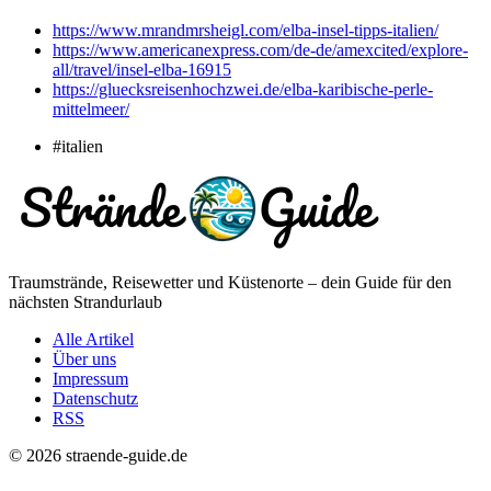
https://www.mrandmrsheigl.com/elba-insel-tipps-italien/
https://www.americanexpress.com/de-de/amexcited/explore-
all/travel/insel-elba-16915
https://gluecksreisenhochzwei.de/elba-karibische-perle-
mittelmeer/
#italien
Traumstrände, Reisewetter und Küstenorte – dein Guide für den
nächsten Strandurlaub
Alle Artikel
Über uns
Impressum
Datenschutz
RSS
© 2026 straende-guide.de