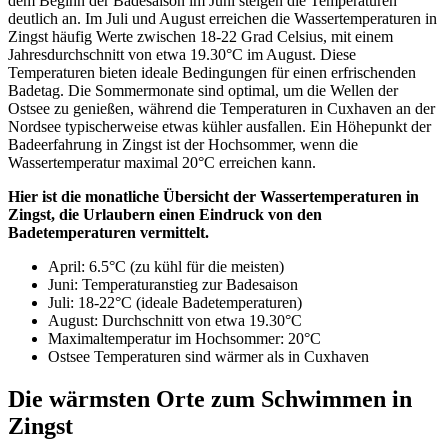
dem Beginn der Badesaison im Juni steigen die Temperaturen
deutlich an. Im Juli und August erreichen die Wassertemperaturen in
Zingst häufig Werte zwischen 18-22 Grad Celsius, mit einem
Jahresdurchschnitt von etwa 19.30°C im August. Diese
Temperaturen bieten ideale Bedingungen für einen erfrischenden
Badetag. Die Sommermonate sind optimal, um die Wellen der
Ostsee zu genießen, während die Temperaturen in Cuxhaven an der
Nordsee typischerweise etwas kühler ausfallen. Ein Höhepunkt der
Badeerfahrung in Zingst ist der Hochsommer, wenn die
Wassertemperatur maximal 20°C erreichen kann.
Hier ist die monatliche Übersicht der Wassertemperaturen in
Zingst, die Urlaubern einen Eindruck von den
Badetemperaturen vermittelt.
April: 6.5°C (zu kühl für die meisten)
Juni: Temperaturanstieg zur Badesaison
Juli: 18-22°C (ideale Badetemperaturen)
August: Durchschnitt von etwa 19.30°C
Maximaltemperatur im Hochsommer: 20°C
Ostsee Temperaturen sind wärmer als in Cuxhaven
Die wärmsten Orte zum Schwimmen in
Zingst