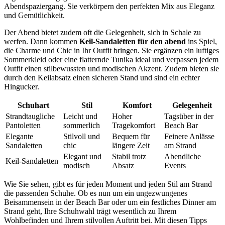
Abendspaziergang. Sie verkörpern den perfekten Mix aus Eleganz
und Gemütlichkeit.
Der Abend bietet zudem oft die Gelegenheit, sich in Schale zu
werfen. Dann kommen
Keil-Sandaletten für den abend
ins Spiel,
die Charme und Chic in Ihr Outfit bringen. Sie ergänzen ein luftiges
Sommerkleid oder eine flatternde Tunika ideal und verpassen jedem
Outfit einen stilbewussten und modischen Akzent. Zudem bieten sie
durch den Keilabsatz einen sicheren Stand und sind ein echter
Hingucker.
Schuhart
Stil
Komfort
Gelegenheit
Strandtaugliche
Leicht und
Hoher
Tagsüber in der
Pantoletten
sommerlich
Tragekomfort
Beach Bar
Elegante
Stilvoll und
Bequem für
Feinere Anlässe
Sandaletten
chic
längere Zeit
am Strand
Elegant und
Stabil trotz
Abendliche
Keil-Sandaletten
modisch
Absatz
Events
Wie Sie sehen, gibt es für jeden Moment und jeden Stil am Strand
die passenden Schuhe. Ob es nun um ein ungezwungenes
Beisammensein in der Beach Bar oder um ein festliches Dinner am
Strand geht, Ihre Schuhwahl trägt wesentlich zu Ihrem
Wohlbefinden und Ihrem stilvollen Auftritt bei. Mit diesen Tipps