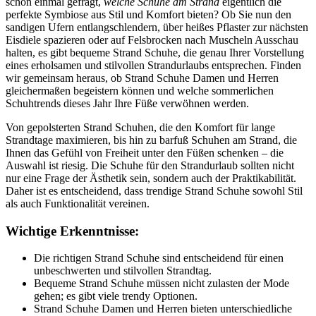
schon einmal gefragt,
welche Schuhe am Strand
eigentlich die
perfekte Symbiose aus Stil und Komfort bieten? Ob Sie nun den
sandigen Ufern entlangschlendern, über heißes Pflaster zur nächsten
Eisdiele spazieren oder auf Felsbrocken nach Muscheln Ausschau
halten, es gibt bequeme Strand Schuhe, die genau Ihrer Vorstellung
eines erholsamen und stilvollen Strandurlaubs entsprechen. Finden
wir gemeinsam heraus, ob Strand Schuhe Damen und Herren
gleichermaßen begeistern können und welche sommerlichen
Schuhtrends dieses Jahr Ihre Füße verwöhnen werden.
Von gepolsterten Strand Schuhen, die den Komfort für lange
Strandtage maximieren, bis hin zu barfuß Schuhen am Strand, die
Ihnen das Gefühl von Freiheit unter den Füßen schenken – die
Auswahl ist riesig. Die Schuhe für den Strandurlaub sollten nicht
nur eine Frage der Ästhetik sein, sondern auch der Praktikabilität.
Daher ist es entscheidend, dass trendige Strand Schuhe sowohl Stil
als auch Funktionalität vereinen.
Wichtige Erkenntnisse:
Die richtigen Strand Schuhe sind entscheidend für einen
unbeschwerten und stilvollen Strandtag.
Bequeme Strand Schuhe müssen nicht zulasten der Mode
gehen; es gibt viele trendy Optionen.
Strand Schuhe Damen und Herren bieten unterschiedliche