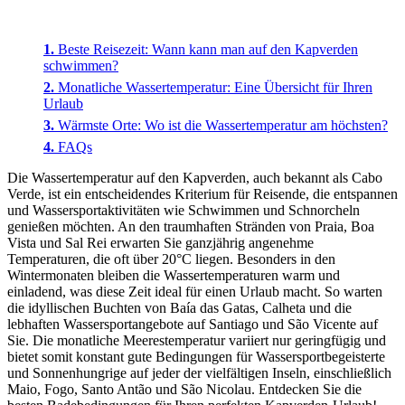
Beste Reisezeit: Wann kann man auf den Kapverden
schwimmen?
Monatliche Wassertemperatur: Eine Übersicht für Ihren
Urlaub
Wärmste Orte: Wo ist die Wassertemperatur am höchsten?
FAQs
Die Wassertemperatur auf den Kapverden, auch bekannt als Cabo
Verde, ist ein entscheidendes Kriterium für Reisende, die entspannen
und Wassersportaktivitäten wie Schwimmen und Schnorcheln
genießen möchten. An den traumhaften Stränden von Praia, Boa
Vista und Sal Rei erwarten Sie ganzjährig angenehme
Temperaturen, die oft über 20°C liegen. Besonders in den
Wintermonaten bleiben die Wassertemperaturen warm und
einladend, was diese Zeit ideal für einen Urlaub macht. So warten
die idyllischen Buchten von Baía das Gatas, Calheta und die
lebhaften Wassersportangebote auf Santiago und São Vicente auf
Sie. Die monatliche Meerestemperatur variiert nur geringfügig und
bietet somit konstant gute Bedingungen für Wassersportbegeisterte
und Sonnenhungrige auf jeder der vielfältigen Inseln, einschließlich
Maio, Fogo, Santo Antão und São Nicolau. Entdecken Sie die