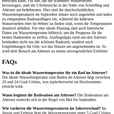
erreichen kann. Für alle, die die wärmsten Wasserstellen
bevorzugen, sind die Uferbereiche in der Nähe von Schörfling und
Attersee am beliebtesten. Hier sind die durchschnittlichen
Wassertemperaturen im September immer noch angenehm und laden
zu entspannten Badeausflügen ein, während die kältesten
Wasserstellen eher im Winter zu finden sind, wenn die Temperaturen
drastisch abfallen. Für eine ideale Planung sind auch historische
Daten zur Wassertemperatur hilfreich, um die Prognose für die
besten Badezeiten zu treffen. Ausflugstipps rund um den Attersee
beinhalten nicht nur die schönste Badezeit, sondern auch
Empfehlungen für Orte, wo das Wasser am angenehmsten ist. So
wird dein Besuch am Attersee zu einem unvergesslichen Erlebnis!
FAQs
Was ist die ideale Wassertemperatur für ein Bad im Attersee?
Die ideale Wassertemperatur zum Baden im Attersee liegt zwischen
20 und 24 Grad Celsius, was typischerweise im Hochsommer
erreicht wird.
Wann beginnt die Badesaison am Attersee?
Die Badesaison am
Attersee erstreckt sich in der Regel von Mai bis September.
Wie variieren die Wassertemperaturen im Jahresverlauf?
Im
Januar und Februar liegt die Wassertemperatur unter 5 Grad Celsius,