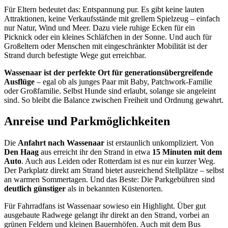
Für Eltern bedeutet das: Entspannung pur. Es gibt keine lauten
Attraktionen, keine Verkaufsstände mit grellem Spielzeug – einfach
nur Natur, Wind und Meer. Dazu viele ruhige Ecken für ein
Picknick oder ein kleines Schläfchen in der Sonne. Und auch für
Großeltern oder Menschen mit eingeschränkter Mobilität ist der
Strand durch befestigte Wege gut erreichbar.
Wassenaar ist der perfekte Ort für generationsübergreifende
Ausflüge
– egal ob als junges Paar mit Baby, Patchwork-Familie
oder Großfamilie. Selbst Hunde sind erlaubt, solange sie angeleint
sind. So bleibt die Balance zwischen Freiheit und Ordnung gewahrt.
Anreise und Parkmöglichkeiten
Die
Anfahrt nach Wassenaar
ist erstaunlich unkompliziert. Von
Den Haag
aus erreicht ihr den Strand in etwa
15 Minuten mit dem
Auto
. Auch aus Leiden oder Rotterdam ist es nur ein kurzer Weg.
Der Parkplatz direkt am Strand bietet ausreichend Stellplätze – selbst
an warmen Sommertagen. Und das Beste: Die Parkgebühren sind
deutlich günstiger
als in bekannten Küstenorten.
Für Fahrradfans ist Wassenaar sowieso ein Highlight. Über gut
ausgebaute Radwege gelangt ihr direkt an den Strand, vorbei an
grünen Feldern und kleinen Bauernhöfen. Auch mit dem Bus