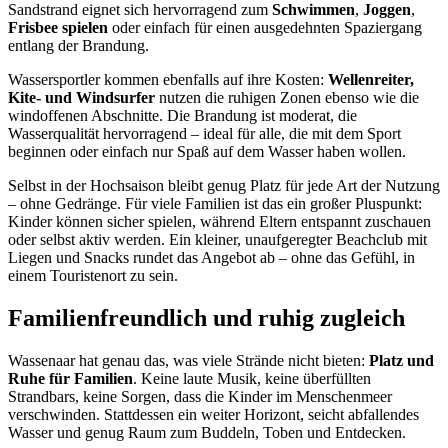
Sandstrand eignet sich hervorragend zum
Schwimmen
,
Joggen
,
Frisbee spielen
oder einfach für einen ausgedehnten Spaziergang
entlang der Brandung.
Wassersportler kommen ebenfalls auf ihre Kosten:
Wellenreiter,
Kite- und Windsurfer
nutzen die ruhigen Zonen ebenso wie die
windoffenen Abschnitte. Die Brandung ist moderat, die
Wasserqualität hervorragend – ideal für alle, die mit dem Sport
beginnen oder einfach nur Spaß auf dem Wasser haben wollen.
Selbst in der Hochsaison bleibt genug Platz für jede Art der Nutzung
– ohne Gedränge. Für viele Familien ist das ein großer Pluspunkt:
Kinder können sicher spielen, während Eltern entspannt zuschauen
oder selbst aktiv werden. Ein kleiner, unaufgeregter Beachclub mit
Liegen und Snacks rundet das Angebot ab – ohne das Gefühl, in
einem Touristenort zu sein.
Familienfreundlich und ruhig zugleich
Wassenaar hat genau das, was viele Strände nicht bieten:
Platz und
Ruhe für Familien
. Keine laute Musik, keine überfüllten
Strandbars, keine Sorgen, dass die Kinder im Menschenmeer
verschwinden. Stattdessen ein weiter Horizont, seicht abfallendes
Wasser und genug Raum zum Buddeln, Toben und Entdecken.