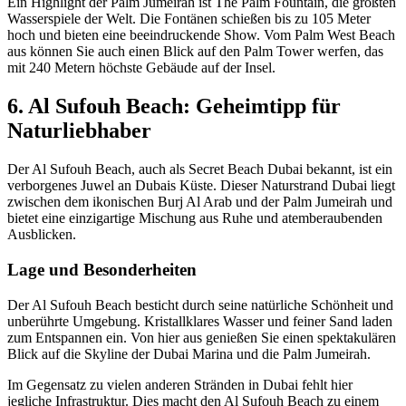
Ein Highlight der Palm Jumeirah ist The Palm Fountain, die größten
Wasserspiele der Welt. Die Fontänen schießen bis zu 105 Meter
hoch und bieten eine beeindruckende Show. Vom Palm West Beach
aus können Sie auch einen Blick auf den Palm Tower werfen, das
mit 240 Metern höchste Gebäude auf der Insel.
6. Al Sufouh Beach: Geheimtipp für
Naturliebhaber
Der Al Sufouh Beach, auch als Secret Beach Dubai bekannt, ist ein
verborgenes Juwel an Dubais Küste. Dieser Naturstrand Dubai liegt
zwischen dem ikonischen Burj Al Arab und der Palm Jumeirah und
bietet eine einzigartige Mischung aus Ruhe und atemberaubenden
Ausblicken.
Lage und Besonderheiten
Der Al Sufouh Beach besticht durch seine natürliche Schönheit und
unberührte Umgebung. Kristallklares Wasser und feiner Sand laden
zum Entspannen ein. Von hier aus genießen Sie einen spektakulären
Blick auf die Skyline der Dubai Marina und die Palm Jumeirah.
Im Gegensatz zu vielen anderen Stränden in Dubai fehlt hier
jegliche Infrastruktur. Dies macht den Al Sufouh Beach zu einem