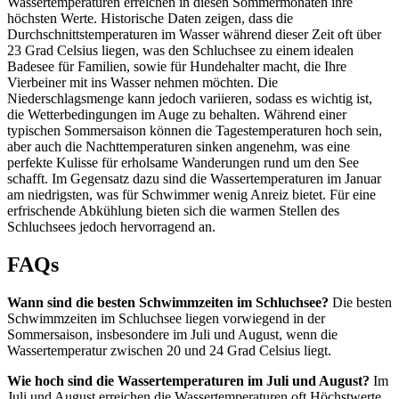
Wassertemperaturen erreichen in diesen Sommermonaten ihre
höchsten Werte. Historische Daten zeigen, dass die
Durchschnittstemperaturen im Wasser während dieser Zeit oft über
23 Grad Celsius liegen, was den Schluchsee zu einem idealen
Badesee für Familien, sowie für Hundehalter macht, die Ihre
Vierbeiner mit ins Wasser nehmen möchten. Die
Niederschlagsmenge kann jedoch variieren, sodass es wichtig ist,
die Wetterbedingungen im Auge zu behalten. Während einer
typischen Sommersaison können die Tagestemperaturen hoch sein,
aber auch die Nachttemperaturen sinken angenehm, was eine
perfekte Kulisse für erholsame Wanderungen rund um den See
schafft. Im Gegensatz dazu sind die Wassertemperaturen im Januar
am niedrigsten, was für Schwimmer wenig Anreiz bietet. Für eine
erfrischende Abkühlung bieten sich die warmen Stellen des
Schluchsees jedoch hervorragend an.
FAQs
Wann sind die besten Schwimmzeiten im Schluchsee?
Die besten
Schwimmzeiten im Schluchsee liegen vorwiegend in der
Sommersaison, insbesondere im Juli und August, wenn die
Wassertemperatur zwischen 20 und 24 Grad Celsius liegt.
Wie hoch sind die Wassertemperaturen im Juli und August?
Im
Juli und August erreichen die Wassertemperaturen oft Höchstwerte