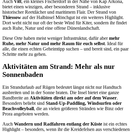
Auch
Vitt
, ein kleines Fischerdorf in der Nähe von Kap Arkona,
bietet einen winzigen, aber besonderen Strand – inklusive
historischer Reetdächer und maritimem Flair. Der Strand von
Thiessow
auf der Halbinsel Mönchgut ist ein weiteres Highlight.
Dort weht nicht nur oft der beste Wind für Kiter, sondern ihr findet
auch Ruhe, Natur und eine offene Dünenlandschaft.
Diese Orte haben meist weniger Infrastruktur, dafür aber
mehr
Ruhe, mehr Natur und mehr Raum für euch selbst
. Ideal für
alle, die einen echten Geheimtipp suchen – und bereit sind, ein paar
Schritte mehr zu gehen.
Aktivitäten am Strand: Mehr als nur
Sonnenbaden
Ein Strandurlaub auf Rügen bedeutet längst nicht nur Handtuch
ausbreiten und in der Sonne braten. Die Insel bietet eine ganze
Bandbreite an
Aktivitäten direkt am oder auf dem Wasser
.
Besonders beliebt sind
Stand-Up-Paddling, Windsurfen oder
Beachvolleyball
, die an vielen größeren Stränden wie Binz oder
Prora angeboten werden.
Auch
Wandern und Radfahren entlang der Küste
ist ein echtes
Highlight – besonders, wenn ihr die Kreidefelsen aus verschiedenen