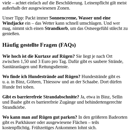
viele – achtet einfach auf die Beschilderung. Leinenpflicht gilt meist
außerhalb der ausgewiesenen Zonen.
Unser Tipp: Packt immer
Sonnencreme, Wasser und eine
Windjacke
ein – das Wetter kann schnell umschlagen. Und wer
mag, nimmt sich einen
Strandkorb
, um das Ostseegefühl stilecht zu
genießen.
Häufig gestellte Fragen (FAQs)
Wie hoch ist die Kurtaxe auf Rügen?
Sie liegt je nach Ort
zwischen 1,50 und 3 Euro pro Tag. Dafür gibt es saubere Strände,
Sanitäranlagen und Rettungsdienste.
Wo finde ich Hundestrände auf Rügen?
Hundestrände gibt es
u. a. in Binz, Göhren, Thiessow und an der Schaabe. Dort dürfen
Hunde frei toben.
Gibt es barrierefreie Strandabschnitte?
Ja, etwa in Binz, Sellin
und Baabe gibt es barrierefreie Zugänge und behindertengerechte
Strandkörbe.
Wo kann man auf Rügen gut parken?
In den größeren Badeorten
gibt es Parkhäuser oder ausgewiesene Flächen – teils
kostenpflichtig. Frühzeitiges Ankommen lohnt sich.