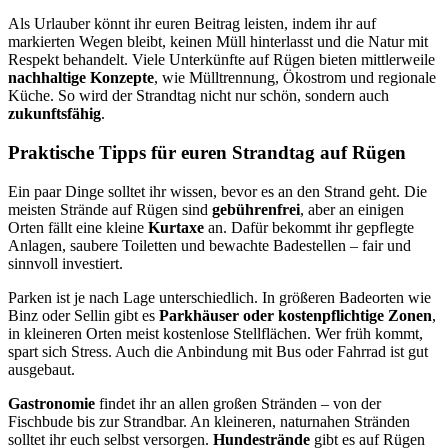
Als Urlauber könnt ihr euren Beitrag leisten, indem ihr auf
markierten Wegen bleibt, keinen Müll hinterlasst und die Natur mit
Respekt behandelt. Viele Unterkünfte auf Rügen bieten mittlerweile
nachhaltige Konzepte
, wie Mülltrennung, Ökostrom und regionale
Küche. So wird der Strandtag nicht nur schön, sondern auch
zukunftsfähig
.
Praktische Tipps für euren Strandtag auf Rügen
Ein paar Dinge solltet ihr wissen, bevor es an den Strand geht. Die
meisten Strände auf Rügen sind
gebührenfrei
, aber an einigen
Orten fällt eine kleine
Kurtaxe
an. Dafür bekommt ihr gepflegte
Anlagen, saubere Toiletten und bewachte Badestellen – fair und
sinnvoll investiert.
Parken ist je nach Lage unterschiedlich. In größeren Badeorten wie
Binz oder Sellin gibt es
Parkhäuser oder kostenpflichtige Zonen
,
in kleineren Orten meist kostenlose Stellflächen. Wer früh kommt,
spart sich Stress. Auch die Anbindung mit Bus oder Fahrrad ist gut
ausgebaut.
Gastronomie
findet ihr an allen großen Stränden – von der
Fischbude bis zur Strandbar. An kleineren, naturnahen Stränden
solltet ihr euch selbst versorgen.
Hundestrände
gibt es auf Rügen