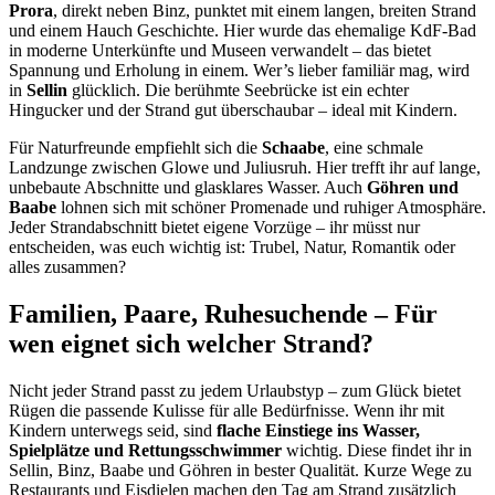
Prora
, direkt neben Binz, punktet mit einem langen, breiten Strand
und einem Hauch Geschichte. Hier wurde das ehemalige KdF-Bad
in moderne Unterkünfte und Museen verwandelt – das bietet
Spannung und Erholung in einem. Wer’s lieber familiär mag, wird
in
Sellin
glücklich. Die berühmte Seebrücke ist ein echter
Hingucker und der Strand gut überschaubar – ideal mit Kindern.
Für Naturfreunde empfiehlt sich die
Schaabe
, eine schmale
Landzunge zwischen Glowe und Juliusruh. Hier trefft ihr auf lange,
unbebaute Abschnitte und glasklares Wasser. Auch
Göhren und
Baabe
lohnen sich mit schöner Promenade und ruhiger Atmosphäre.
Jeder Strandabschnitt bietet eigene Vorzüge – ihr müsst nur
entscheiden, was euch wichtig ist: Trubel, Natur, Romantik oder
alles zusammen?
Familien, Paare, Ruhesuchende – Für
wen eignet sich welcher Strand?
Nicht jeder Strand passt zu jedem Urlaubstyp – zum Glück bietet
Rügen die passende Kulisse für alle Bedürfnisse. Wenn ihr mit
Kindern unterwegs seid, sind
flache Einstiege ins Wasser,
Spielplätze und Rettungsschwimmer
wichtig. Diese findet ihr in
Sellin, Binz, Baabe und Göhren in bester Qualität. Kurze Wege zu
Restaurants und Eisdielen machen den Tag am Strand zusätzlich