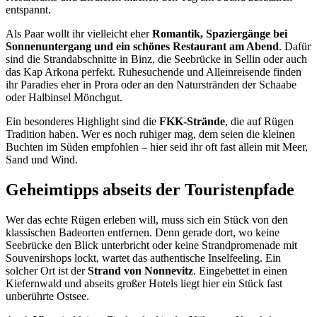
entspannt.
Als Paar wollt ihr vielleicht eher
Romantik, Spaziergänge bei
Sonnenuntergang und ein schönes Restaurant am Abend
. Dafür
sind die Strandabschnitte in Binz, die Seebrücke in Sellin oder auch
das Kap Arkona perfekt. Ruhesuchende und Alleinreisende finden
ihr Paradies eher in Prora oder an den Naturstränden der Schaabe
oder Halbinsel Mönchgut.
Ein besonderes Highlight sind die
FKK-Strände
, die auf Rügen
Tradition haben. Wer es noch ruhiger mag, dem seien die kleinen
Buchten im Süden empfohlen – hier seid ihr oft fast allein mit Meer,
Sand und Wind.
Geheimtipps abseits der Touristenpfade
Wer das echte Rügen erleben will, muss sich ein Stück von den
klassischen Badeorten entfernen. Denn gerade dort, wo keine
Seebrücke den Blick unterbricht oder keine Strandpromenade mit
Souvenirshops lockt, wartet das authentische Inselfeeling. Ein
solcher Ort ist der
Strand von Nonnevitz
. Eingebettet in einen
Kiefernwald und abseits großer Hotels liegt hier ein Stück fast
unberührte Ostsee.