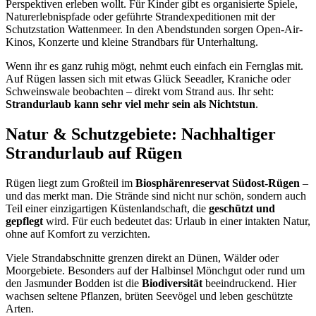
Perspektiven erleben wollt. Für Kinder gibt es organisierte Spiele,
Naturerlebnispfade oder geführte Strandexpeditionen mit der
Schutzstation Wattenmeer. In den Abendstunden sorgen Open-Air-
Kinos, Konzerte und kleine Strandbars für Unterhaltung.
Wenn ihr es ganz ruhig mögt, nehmt euch einfach ein Fernglas mit.
Auf Rügen lassen sich mit etwas Glück Seeadler, Kraniche oder
Schweinswale beobachten – direkt vom Strand aus. Ihr seht:
Strandurlaub kann sehr viel mehr sein als Nichtstun
.
Natur & Schutzgebiete: Nachhaltiger
Strandurlaub auf Rügen
Rügen liegt zum Großteil im
Biosphärenreservat Südost-Rügen
–
und das merkt man. Die Strände sind nicht nur schön, sondern auch
Teil einer einzigartigen Küstenlandschaft, die
geschützt und
gepflegt
wird. Für euch bedeutet das: Urlaub in einer intakten Natur,
ohne auf Komfort zu verzichten.
Viele Strandabschnitte grenzen direkt an Dünen, Wälder oder
Moorgebiete. Besonders auf der Halbinsel Mönchgut oder rund um
den Jasmunder Bodden ist die
Biodiversität
beeindruckend. Hier
wachsen seltene Pflanzen, brüten Seevögel und leben geschützte
Arten.