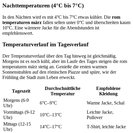
Nachttemperaturen (4°C bis 7°C)
In den Nächten wird es mit 4°C bis 7°C etwas kühler. Die
rom
temperaturen märz
fallen selten unter 0°C und überschreiten kaum
10°C. Eine wärmere Jacke für die Abendstunden ist
empfehlenswert.
Temperaturverlauf im Tagesverlauf
Der Temperaturverlauf über den Tag hinweg ist gleichmäßig.
Morgens ist es noch kühl, aber im Laufe des Tages steigen die rom
temperaturen märz stetig an. Genieße die ersten warmen
Sonnenstrahlen auf den römischen Piazze und spüre, wie der
Frühling die Stadt zum Leben erweckt.
Durchschnittliche
Empfohlene
Tageszeit
Temperatur
Kleidung
Morgens (6-9
6°C–9°C
Warme Jacke, Schal
Uhr)
Vormittags (9-12
Leichte Jacke,
10°C–13°C
Uhr)
Pullover
Mittags (12-15
14°C–17°C
T-Shirt, leichte Jacke
Uhr)