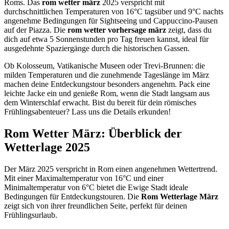
Roms. Das
rom wetter märz
2025 verspricht mit
durchschnittlichen Temperaturen von 16°C tagsüber und 9°C nachts
angenehme Bedingungen für Sightseeing und Cappuccino-Pausen
auf der Piazza. Die
rom wetter vorhersage märz
zeigt, dass du
dich auf etwa 5 Sonnenstunden pro Tag freuen kannst, ideal für
ausgedehnte Spaziergänge durch die historischen Gassen.
Ob Kolosseum, Vatikanische Museen oder Trevi-Brunnen: die
milden Temperaturen und die zunehmende Tageslänge im März
machen deine Entdeckungstour besonders angenehm. Pack eine
leichte Jacke ein und genieße Rom, wenn die Stadt langsam aus
dem Winterschlaf erwacht. Bist du bereit für dein römisches
Frühlingsabenteuer? Lass uns die Details erkunden!
Rom Wetter März: Überblick der
Wetterlage 2025
Der März 2025 verspricht in Rom einen angenehmen Wettertrend.
Mit einer Maximaltemperatur von 16°C und einer
Minimaltemperatur von 6°C bietet die Ewige Stadt ideale
Bedingungen für Entdeckungstouren. Die
Rom Wetterlage März
zeigt sich von ihrer freundlichen Seite, perfekt für deinen
Frühlingsurlaub.