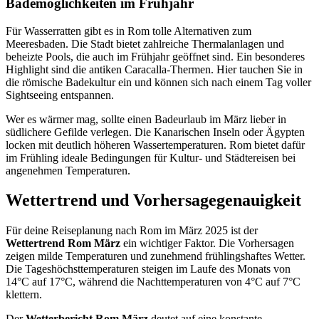
Bademöglichkeiten im Frühjahr
Für Wasserratten gibt es in Rom tolle Alternativen zum
Meeresbaden. Die Stadt bietet zahlreiche Thermalanlagen und
beheizte Pools, die auch im Frühjahr geöffnet sind. Ein besonderes
Highlight sind die antiken Caracalla-Thermen. Hier tauchen Sie in
die römische Badekultur ein und können sich nach einem Tag voller
Sightseeing entspannen.
Wer es wärmer mag, sollte einen Badeurlaub im März lieber in
südlichere Gefilde verlegen. Die Kanarischen Inseln oder Ägypten
locken mit deutlich höheren Wassertemperaturen. Rom bietet dafür
im Frühling ideale Bedingungen für Kultur- und Städtereisen bei
angenehmen Temperaturen.
Wettertrend und Vorhersagegenauigkeit
Für deine Reiseplanung nach Rom im März 2025 ist der
Wettertrend Rom März
ein wichtiger Faktor. Die Vorhersagen
zeigen milde Temperaturen und zunehmend frühlingshaftes Wetter.
Die Tageshöchsttemperaturen steigen im Laufe des Monats von
14°C auf 17°C, während die Nachttemperaturen von 4°C auf 7°C
klettern.
Der
Wetterbericht Rom März
deutet auf eine konstante