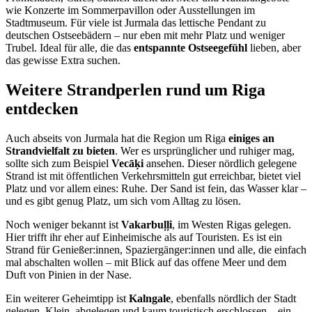
wie Konzerte im Sommerpavillon oder Ausstellungen im
Stadtmuseum. Für viele ist Jurmala das lettische Pendant zu
deutschen Ostseebädern – nur eben mit mehr Platz und weniger
Trubel. Ideal für alle, die das
entspannte Ostseegefühl
lieben, aber
das gewisse Extra suchen.
Weitere Strandperlen rund um Riga
entdecken
Auch abseits von Jurmala hat die Region um Riga
einiges an
Strandvielfalt zu bieten
. Wer es ursprünglicher und ruhiger mag,
sollte sich zum Beispiel
Vecāķi
ansehen. Dieser nördlich gelegene
Strand ist mit öffentlichen Verkehrsmitteln gut erreichbar, bietet viel
Platz und vor allem eines: Ruhe. Der Sand ist fein, das Wasser klar –
und es gibt genug Platz, um sich vom Alltag zu lösen.
Noch weniger bekannt ist
Vakarbuļļi
, im Westen Rigas gelegen.
Hier trifft ihr eher auf Einheimische als auf Touristen. Es ist ein
Strand für Genießer:innen, Spaziergänger:innen und alle, die einfach
mal abschalten wollen – mit Blick auf das offene Meer und dem
Duft von Pinien in der Nase.
Ein weiterer Geheimtipp ist
Kalngale
, ebenfalls nördlich der Stadt
gelegen. Klein, abgelegen und kaum touristisch erschlossen – ein