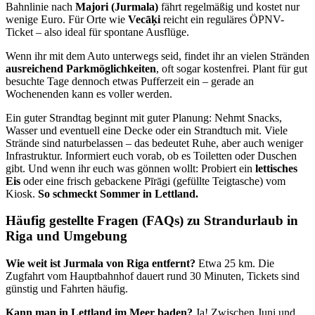
Bahnlinie nach
Majori (Jurmala)
fährt regelmäßig und kostet nur
wenige Euro. Für Orte wie
Vecāķi
reicht ein reguläres ÖPNV-
Ticket – also ideal für spontane Ausflüge.
Wenn ihr mit dem Auto unterwegs seid, findet ihr an vielen Stränden
ausreichend Parkmöglichkeiten
, oft sogar kostenfrei. Plant für gut
besuchte Tage dennoch etwas Pufferzeit ein – gerade an
Wochenenden kann es voller werden.
Ein guter Strandtag beginnt mit guter Planung: Nehmt Snacks,
Wasser und eventuell eine Decke oder ein Strandtuch mit. Viele
Strände sind naturbelassen – das bedeutet Ruhe, aber auch weniger
Infrastruktur. Informiert euch vorab, ob es Toiletten oder Duschen
gibt. Und wenn ihr euch was gönnen wollt: Probiert ein
lettisches
Eis
oder eine frisch gebackene Pīrāgi (gefüllte Teigtasche) vom
Kiosk.
So schmeckt Sommer in Lettland.
Häufig gestellte Fragen (FAQs) zu Strandurlaub in
Riga und Umgebung
Wie weit ist Jurmala von Riga entfernt?
Etwa 25 km. Die
Zugfahrt vom Hauptbahnhof dauert rund 30 Minuten, Tickets sind
günstig und Fahrten häufig.
Kann man in Lettland im Meer baden?
Ja! Zwischen Juni und