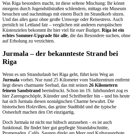
Was Riga besonders macht, ist diese seltene Mischung: Ihr könnt
morgens durch Jugendstilstraßen schlendern, mittags ein Museum
besuchen und nachmittags mit einem Buch im Strandkorb sitzen.
Und das alles ganz ohne große Umwege oder Reisestress. Auch
preislich ist Lettland fair – verglichen mit anderen europäischen
Küstenzielen bekommt ihr hier viel für euer Budget.
Riga ist ein
echtes Sommer-Upgrade für alle
, die das Besondere suchen, ohne
auf Erholung zu verzichten.
Jurmala – der bekannteste Strand bei
Riga
Wenn es um Strandurlaub bei Riga geht, führt kein Weg an
Jurmala
vorbei. Nur rund 25 Kilometer vom Stadtzentrum entfernt
liegt dieses charmante Seebad, das mit seinen
26 Kilometern
feinem Sandstrand
beeindruckt. Schon im 19. Jahrhundert zog es
hier Zarengeschöpfe, Künstler und Schriftsteller hin – und bis heute
hat sich Jurmala diesen nostalgischen Charme bewahrt. Die
historischen Holzvillen, das grüne Stadtbild und die typische
Ostseeluft machen den Ort einzigartig.
Doch Jurmala ist nicht nur hübsch anzusehen – es ist auch
funktional. Ihr findet hier gut gepflegte Strandabschnitte,
Promenaden, Cafés, Saunen direkt am Meer und Kulturangebote