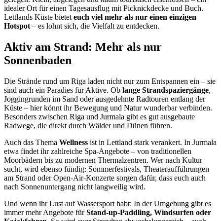
idealer Ort für einen Tagesausflug mit Picknickdecke und Buch.
Lettlands Küste bietet
euch viel mehr als nur einen einzigen
Hotspot
– es lohnt sich, die Vielfalt zu entdecken.
Aktiv am Strand: Mehr als nur
Sonnenbaden
Die Strände rund um Riga laden nicht nur zum Entspannen ein – sie
sind auch ein Paradies für Aktive. Ob
lange Strandspaziergänge
,
Joggingrunden im Sand oder ausgedehnte Radtouren entlang der
Küste – hier könnt ihr Bewegung und Natur wunderbar verbinden.
Besonders zwischen Riga und Jurmala gibt es gut ausgebaute
Radwege, die direkt durch Wälder und Dünen führen.
Auch das Thema
Wellness
ist in Lettland stark verankert. In Jurmala
etwa findet ihr zahlreiche Spa-Angebote – von traditionellen
Moorbädern bis zu modernen Thermalzentren. Wer nach Kultur
sucht, wird ebenso fündig: Sommerfestivals, Theateraufführungen
am Strand oder Open-Air-Konzerte sorgen dafür, dass euch auch
nach Sonnenuntergang nicht langweilig wird.
Und wenn ihr Lust auf Wassersport habt: In der Umgebung gibt es
immer mehr Angebote für
Stand-up-Paddling, Windsurfen oder