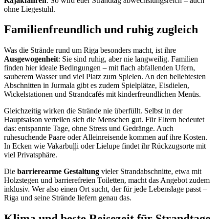
Kajakfahren
. So wird euer Strandtag abwechslungsreich – auch
ohne Liegestuhl.
Familienfreundlich und ruhig zugleich
Was die Strände rund um Riga besonders macht, ist ihre
Ausgewogenheit
: Sie sind ruhig, aber nie langweilig. Familien
finden hier ideale Bedingungen – mit flach abfallenden Ufern,
sauberem Wasser und viel Platz zum Spielen. An den beliebtesten
Abschnitten in Jurmala gibt es zudem Spielplätze, Eisdielen,
Wickelstationen und Strandcafés mit kinderfreundlichen Menüs.
Gleichzeitig wirken die Strände nie überfüllt. Selbst in der
Hauptsaison verteilen sich die Menschen gut. Für Eltern bedeutet
das: entspannte Tage, ohne Stress und Gedränge. Auch
ruhesuchende Paare oder Alleinreisende kommen auf ihre Kosten.
In Ecken wie Vakarbuļļi oder Lielupe findet ihr Rückzugsorte mit
viel Privatsphäre.
Die
barrierearme Gestaltung
vieler Strandabschnitte, etwa mit
Holzstegen und barrierefreien Toiletten, macht das Angebot zudem
inklusiv. Wer also einen Ort sucht, der für jede Lebenslage passt –
Riga und seine Strände liefern genau das.
Klima und beste Reisezeit für Strandtage