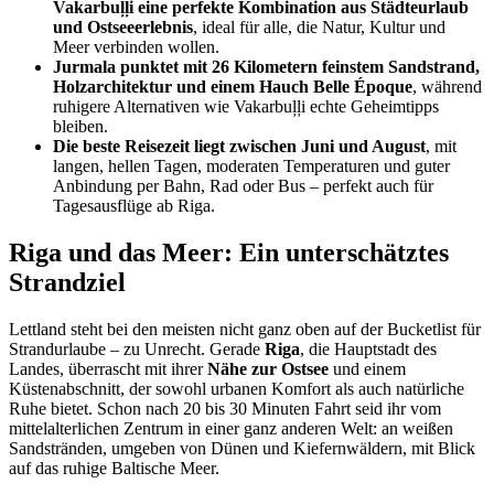
Vakarbuļļi eine perfekte Kombination aus Städteurlaub
und Ostseeerlebnis
, ideal für alle, die Natur, Kultur und
Meer verbinden wollen.
Jurmala punktet mit 26 Kilometern feinstem Sandstrand,
Holzarchitektur und einem Hauch Belle Époque
, während
ruhigere Alternativen wie Vakarbuļļi echte Geheimtipps
bleiben.
Die beste Reisezeit liegt zwischen Juni und August
, mit
langen, hellen Tagen, moderaten Temperaturen und guter
Anbindung per Bahn, Rad oder Bus – perfekt auch für
Tagesausflüge ab Riga.
Riga und das Meer: Ein unterschätztes
Strandziel
Lettland steht bei den meisten nicht ganz oben auf der Bucketlist für
Strandurlaube – zu Unrecht. Gerade
Riga
, die Hauptstadt des
Landes, überrascht mit ihrer
Nähe zur Ostsee
und einem
Küstenabschnitt, der sowohl urbanen Komfort als auch natürliche
Ruhe bietet. Schon nach 20 bis 30 Minuten Fahrt seid ihr vom
mittelalterlichen Zentrum in einer ganz anderen Welt: an weißen
Sandstränden, umgeben von Dünen und Kiefernwäldern, mit Blick
auf das ruhige Baltische Meer.