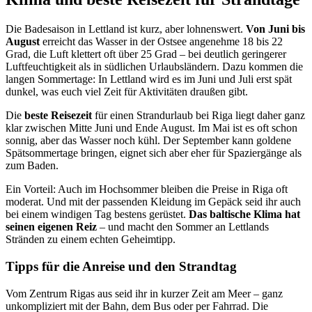
Die Badesaison in Lettland ist kurz, aber lohnenswert.
Von Juni bis
August
erreicht das Wasser in der Ostsee angenehme 18 bis 22
Grad, die Luft klettert oft über 25 Grad – bei deutlich geringerer
Luftfeuchtigkeit als in südlichen Urlaubsländern. Dazu kommen die
langen Sommertage: In Lettland wird es im Juni und Juli erst spät
dunkel, was euch viel Zeit für Aktivitäten draußen gibt.
Die
beste Reisezeit
für einen Strandurlaub bei Riga liegt daher ganz
klar zwischen Mitte Juni und Ende August. Im Mai ist es oft schon
sonnig, aber das Wasser noch kühl. Der September kann goldene
Spätsommertage bringen, eignet sich aber eher für Spaziergänge als
zum Baden.
Ein Vorteil: Auch im Hochsommer bleiben die Preise in Riga oft
moderat. Und mit der passenden Kleidung im Gepäck seid ihr auch
bei einem windigen Tag bestens gerüstet.
Das baltische Klima hat
seinen eigenen Reiz
– und macht den Sommer an Lettlands
Stränden zu einem echten Geheimtipp.
Tipps für die Anreise und den Strandtag
Vom Zentrum Rigas aus seid ihr in kurzer Zeit am Meer – ganz
unkompliziert mit der Bahn, dem Bus oder per Fahrrad. Die