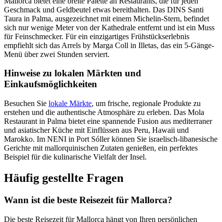
Mallorca bietet eine breite Palette an Restaurants, die für jeden
Geschmack und Geldbeutel etwas bereithalten. Das DINS Santi
Taura in Palma, ausgezeichnet mit einem Michelin-Stern, befindet
sich nur wenige Meter von der Kathedrale entfernt und ist ein Muss
für Feinschmecker. Für ein einzigartiges Frühstückserlebnis
empfiehlt sich das Arrels by Marga Coll in Illetas, das ein 5-Gänge-
Menü über zwei Stunden serviert.
Hinweise zu lokalen Märkten und
Einkaufsmöglichkeiten
Besuchen Sie
lokale Märkte
, um frische, regionale Produkte zu
erstehen und die authentische Atmosphäre zu erleben. Das Mola
Restaurant in Palma bietet eine spannende Fusion aus mediterraner
und asiatischer Küche mit Einflüssen aus Peru, Hawaii und
Marokko. Im NENI in Port Sóller können Sie israelisch-libanesische
Gerichte mit mallorquinischen Zutaten genießen, ein perfektes
Beispiel für die kulinarische Vielfalt der Insel.
Häufig gestellte Fragen
Wann ist die beste Reisezeit für Mallorca?
Die beste Reisezeit für Mallorca hängt von Ihren persönlichen