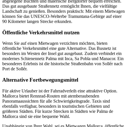
abgelegene Buchten und malerische Bergdörfer bequem erreichen.
Das gut ausgebaute Straßennetz ermöglicht Ihnen, die vielfältige
Landschaft zu genießen. Besonders praktisch: Mit einem Mietwagen
können Sie das UNESCO-Welterbe Tramuntana-Gebirge auf einer
90 Kilometer langen Strecke erkunden.
Öffentliche Verkehrsmittel nutzen
Wenn Sie auf einen Mietwagen verzichten möchten, bieten
öffentliche Verkehrsmittel eine gute Alternative. Das Busnetz ist
besonders im Westen der Insel gut ausgebaut. Zudem verbindet ein
modernes Schienennetz Palma mit Inca, Sa Pobla und Manacor. Ein
besonderes Erlebnis ist die historische Straßenbahn von Sollér nach
Port de Sollér.
Alternative Fortbewegungsmittel
Für aktive Urlauber ist der Fahrradverleih eine attraktive Option.
Mallorca bietet Rennrad-Routen mit atemberaubenden
Panoramaaussichten für alle Schwierigkeitsgrade. Taxis sind
ebenfalls verfügbar, besonders in touristischen Gebieten und
größeren Städten. Für kurze Strecken in Städten wie Palma de
Mallorca sind sie eine bequeme Wahl.
Unabhängig von Ihrer Wahl, sei es Mietwagen Mallorca, öffentliche