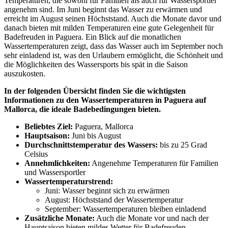
Temperaturen, die sowohl für Familien als auch für Wassersportler
angenehm sind. Im Juni beginnt das Wasser zu erwärmen und
erreicht im August seinen Höchststand. Auch die Monate davor und
danach bieten mit milden Temperaturen eine gute Gelegenheit für
Badefreuden in Paguera. Ein Blick auf die monatlichen
Wassertemperaturen zeigt, dass das Wasser auch im September noch
sehr einladend ist, was den Urlaubern ermöglicht, die Schönheit und
die Möglichkeiten des Wassersports bis spät in die Saison
auszukosten.
In der folgenden Übersicht finden Sie die wichtigsten
Informationen zu den Wassertemperaturen in Paguera auf
Mallorca, die ideale Badebedingungen bieten.
Beliebtes Ziel:
Paguera, Mallorca
Hauptsaison:
Juni bis August
Durchschnittstemperatur des Wassers:
bis zu 25 Grad
Celsius
Annehmlichkeiten:
Angenehme Temperaturen für Familien
und Wassersportler
Wassertemperaturstrend:
Juni: Wasser beginnt sich zu erwärmen
August: Höchststand der Wassertemperatur
September: Wassertemperaturen bleiben einladend
Zusätzliche Monate:
Auch die Monate vor und nach der
Hauptsaison bieten mildes Wetter für Badefreuden