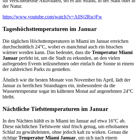
für verschiedenste Aktivitäten, sei es am Strand, in der Stadt oder in
der Natur.
https://www.youtube.com/watch?v=A0Sj2RscjFw
Tageshöchsttemperaturen im Januar
Die täglichen Höchsttemperaturen in Miami im Januar erreichen
durchschnittlich 24°C, wobei es manchmal auch ein bisschen
wärmer werden kann. Das bedeutet, dass die
Temperatur Miami
Januar
perfekt ist, um die Stadt zu erkunden, an den vielen
aufregenden Events teilzunehmen oder einfach die Sonne in einem
der zahlreichen Parks zu genießen.
Ähnlich wie die besten Monate von November bis April, lädt der
Januar zu herrlichen Strandtagen ein, insbesondere da die
Wassertemperatur sogar im kältesten Monat auf angenehmen 24°C
bleibt.
Nächtliche Tiefsttemperaturen im Januar
In den Nächten kühlt es in Miami im Januar auf etwa 16°C ab.
Diese nächtlichen Tiefstwerte sind frisch genug, um erholsamen
Schlaf zu gewährleisten, ohne jedoch kalt zu wirken. Genau die
richtige
Temperatur Miami Januar
, um sich nach einem