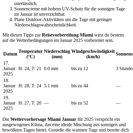
unerlässlich.
Sonnencreme mit hohem UV-Schutz für die sonnigen Tage
im Januar ist unverzichtbar.
Plane Outdoor-Aktivitäten um die Tage mit geringer
Niederschlagswahrscheinlichkeit.
Mit diesen Tipps zur
Reisevorbereitung Miami
wirst du bestens
auf die Wetterbedingungen im Januar 2025 vorbereitet sein.
Temperatur
Niederschlag
Windgeschwindigkeit
Datum
Sonnens
(°C)
(mm)
(km/h)
17.
Januar
H: 24, T: 21
0.0 mm
bis zu 12
3 Stunde
2025
18.
Januar
H: 28, T: 24
5.1 mm
bis zu 44
—
2025
19.
Januar
H: 27, T: 20
—
bis zu 52
—
2025
Die
Wettervorhersage Miami Januar
für 2025 verspricht ein
ausgewogenes Klima, das eine ideale Mischung aus sonnigen und
bewölkten Tagen bietet. Genieße die warmen Tage und bereite dich