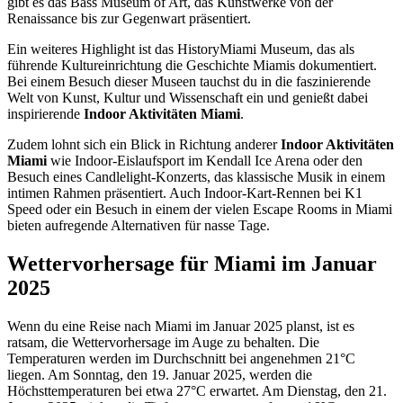
gibt es das Bass Museum of Art, das Kunstwerke von der
Renaissance bis zur Gegenwart präsentiert.
Ein weiteres Highlight ist das HistoryMiami Museum, das als
führende Kultureinrichtung die Geschichte Miamis dokumentiert.
Bei einem Besuch dieser Museen tauchst du in die faszinierende
Welt von Kunst, Kultur und Wissenschaft ein und genießt dabei
inspirierende
Indoor Aktivitäten Miami
.
Zudem lohnt sich ein Blick in Richtung anderer
Indoor Aktivitäten
Miami
wie Indoor-Eislaufsport im Kendall Ice Arena oder den
Besuch eines Candlelight-Konzerts, das klassische Musik in einem
intimen Rahmen präsentiert. Auch Indoor-Kart-Rennen bei K1
Speed oder ein Besuch in einem der vielen Escape Rooms in Miami
bieten aufregende Alternativen für nasse Tage.
Wettervorhersage für Miami im Januar
2025
Wenn du eine Reise nach Miami im Januar 2025 planst, ist es
ratsam, die Wettervorhersage im Auge zu behalten. Die
Temperaturen werden im Durchschnitt bei angenehmen 21°C
liegen. Am Sonntag, den 19. Januar 2025, werden die
Höchsttemperaturen bei etwa 27°C erwartet. Am Dienstag, den 21.