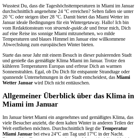
Wusstest Du, dass die Tageshöchsttemperaturen in Miami im Januar
durchschnittlich angenehme 24 °C erreichen? Selten fallen sie unter
20 °C oder steigen über 28 °C. Damit bietet das Miami Wetter im
Januar ideale Bedingungen für ein Wintergetaway. Hallo! Ich bin
vom Redaktionsteam von
straende-guide.de
und freue mich, Dich
auf eine Reise ins sonnige Miami mitzunehmen, wo milde
Temperaturen und blaues Himmel im Januar eine willkommene
Abwechslung zum europäischen Winter bieten.
Starte das neue Jahr mit einem Besuch in dieser pulsierenden Stadt
und genieße das gemäßigte Klima Miami im Januar. Trotze den
kühleren Temperaturen Europas und erfreue Dich an warmen
Sonnenstrahlen. Egal, ob Du Dich für entspannte Strandtage oder
spannende Unternehmungen in der Stadt entscheidest, das
Miami
Wetter Januar
wird Dich nicht enttäuschen.
Allgemeiner Überblick über das Klima in
Miami im Januar
Im Januar bietet Miami ein angenehmes und gemäßigtes Klima, das
viele Besucher anzieht, die dem kalten Winter in anderen Teilen der
Welt entfliehen möchten. Durchschnittlich liegt die
Temperatur
Miami Januar
bei etwa 24°C am Tag und 17°C in der Nacht.