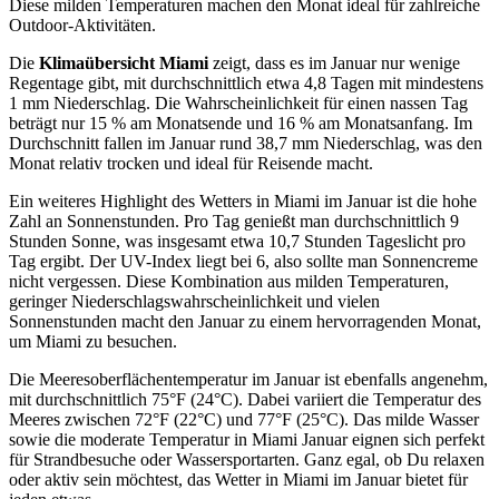
Diese milden Temperaturen machen den Monat ideal für zahlreiche
Outdoor-Aktivitäten.
Die
Klimaübersicht Miami
zeigt, dass es im Januar nur wenige
Regentage gibt, mit durchschnittlich etwa 4,8 Tagen mit mindestens
1 mm Niederschlag. Die Wahrscheinlichkeit für einen nassen Tag
beträgt nur 15 % am Monatsende und 16 % am Monatsanfang. Im
Durchschnitt fallen im Januar rund 38,7 mm Niederschlag, was den
Monat relativ trocken und ideal für Reisende macht.
Ein weiteres Highlight des Wetters in Miami im Januar ist die hohe
Zahl an Sonnenstunden. Pro Tag genießt man durchschnittlich 9
Stunden Sonne, was insgesamt etwa 10,7 Stunden Tageslicht pro
Tag ergibt. Der UV-Index liegt bei 6, also sollte man Sonnencreme
nicht vergessen. Diese Kombination aus milden Temperaturen,
geringer Niederschlagswahrscheinlichkeit und vielen
Sonnenstunden macht den Januar zu einem hervorragenden Monat,
um Miami zu besuchen.
Die Meeresoberflächentemperatur im Januar ist ebenfalls angenehm,
mit durchschnittlich 75°F (24°C). Dabei variiert die Temperatur des
Meeres zwischen 72°F (22°C) und 77°F (25°C). Das milde Wasser
sowie die moderate Temperatur in Miami Januar eignen sich perfekt
für Strandbesuche oder Wassersportarten. Ganz egal, ob Du relaxen
oder aktiv sein möchtest, das Wetter in Miami im Januar bietet für