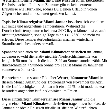
Wetterphänomene Miami
, die Deine Reise zu einem besonderen
Erlebnis machen. In diesem Zeitraum gibt es keine extremen
Ereignisse wie Hurrikane, sodass Du Deinen Urlaub in vollen
Zügen sicher und unbeschwert genießen kannst.
Typische
Klimaereignisse Miami Januar
beziehen sich vor allem
auf milde und angenehme Temperaturen. Während die
Durchschnittstemperaturen bei etwa 24°C liegen können, ist es auch
nicht ungewöhnlich, sonnige Tage mit bis zu 25°C und mehr zu
erleben. Diese Temperaturbedingungen machen winterliche
Strandbesuche besonders reizvoll.
Spannend sind auch die
Miami Klimabesonderheiten
im Januar,
zu denen sowohl die relativ niedrige Niederschlagsmenge von
lediglich 50 mm als auch die hohe Zahl an Sonnenstunden zählt. Mit
durchschnittlich 7 Stunden Sonne pro Tag ist Miami im Januar ein
sonnenverwöhnter Ort.
Ein weiterer interessanter Fakt über
Wetterphänomene Miami
in
diesem Monat: Aufgrund der Trockenzeit von November bis April
ist die Luftfeuchtigkeit im Januar mit etwa 55 % recht moderat, was
besonders angenehm ist für Aktivitäten im Freien.
Diese einzigartigen
Klimaereignisse Miami Januar
und die
allgemeinen
Miami Klimabesonderheiten
tragen dazu bei, dass der
Januar eine ideale Reisezeit für alle ist, die den Winterfluchten