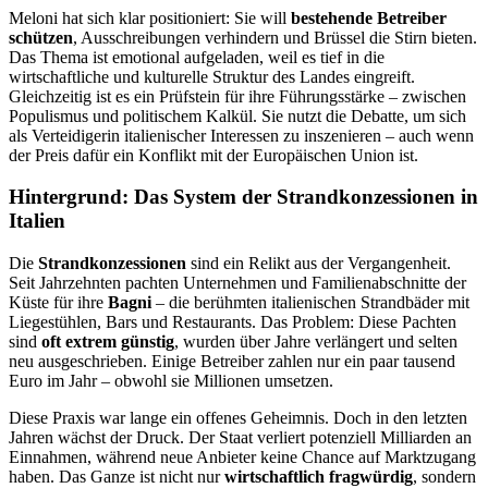
Meloni hat sich klar positioniert: Sie will
bestehende Betreiber
schützen
, Ausschreibungen verhindern und Brüssel die Stirn bieten.
Das Thema ist emotional aufgeladen, weil es tief in die
wirtschaftliche und kulturelle Struktur des Landes eingreift.
Gleichzeitig ist es ein Prüfstein für ihre Führungsstärke – zwischen
Populismus und politischem Kalkül. Sie nutzt die Debatte, um sich
als Verteidigerin italienischer Interessen zu inszenieren – auch wenn
der Preis dafür ein Konflikt mit der Europäischen Union ist.
Hintergrund: Das System der Strandkonzessionen in
Italien
Die
Strandkonzessionen
sind ein Relikt aus der Vergangenheit.
Seit Jahrzehnten pachten Unternehmen und Familienabschnitte der
Küste für ihre
Bagni
– die berühmten italienischen Strandbäder mit
Liegestühlen, Bars und Restaurants. Das Problem: Diese Pachten
sind
oft extrem günstig
, wurden über Jahre verlängert und selten
neu ausgeschrieben. Einige Betreiber zahlen nur ein paar tausend
Euro im Jahr – obwohl sie Millionen umsetzen.
Diese Praxis war lange ein offenes Geheimnis. Doch in den letzten
Jahren wächst der Druck. Der Staat verliert potenziell Milliarden an
Einnahmen, während neue Anbieter keine Chance auf Marktzugang
haben. Das Ganze ist nicht nur
wirtschaftlich fragwürdig
, sondern