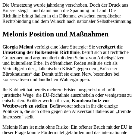
Die Umsetzung wurde jahrelang verschoben. Doch der Druck aus
Brüssel steigt – und damit auch die Spannung im Land. Die
Richtlinie bringt Italien in ein Dilemma zwischen europäischer
Rechtsbindung und dem Wunsch nach nationaler Selbstbestimmung.
Melonis Position und Maßnahmen
Giorgia Meloni
verfolgt eine klare Strategie: Sie
verzögert die
Umsetzung der Bolkenstein-Richtlinie
, beruft sich auf rechtliche
Grauzonen und argumentiert mit dem Schutz von Arbeitsplätzen
und kulturellem Erbe. In öffentlichen Reden stellt sie sich als
Verteidigerin der „italienischen Küste“ gegen den „Brüsseler
Bürokratismus“ dar. Damit trifft sie einen Nerv, besonders bei
konservativen und ländlichen Wählergruppen.
Ihr Kabinett hat bereits mehrere Fristen ausgereizt und prüft
juristische Wege, die EU-Richtlinie auszuhebeln oder wenigstens zu
entschärfen. Kritiker werfen ihr vor,
Kundenschutz vor
Wettbewerb zu stellen
. Befürworter sehen in ihr die einzige
Politikerin, die sich offen gegen den Ausverkauf Italiens an „fremde
Interessen“ stellt.
Melonis Kurs ist nicht ohne Risiko: Ein offener Bruch mit der EU in
dieser Frage könnte Fördermittel gefährden und das internationale