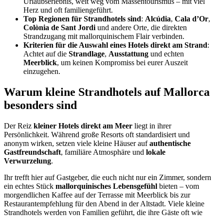
Urlaubserlebnis, weit weg vom Massentourismus – mit viel
Herz und oft familiengeführt.
Top Regionen für Strandhotels sind
:
Alcúdia
,
Cala d’Or
,
Colònia de Sant Jordi
und andere Orte, die direkten
Strandzugang mit mallorquinischem Flair verbinden.
Kriterien für die Auswahl eines Hotels direkt am Strand
:
Achtet auf die
Strandlage
,
Ausstattung
und echten
Meerblick
, um keinen Kompromiss bei eurer Auszeit
einzugehen.
Warum kleine Strandhotels auf Mallorca
besonders sind
Der Reiz
kleiner Hotels direkt am Meer
liegt in ihrer
Persönlichkeit. Während große Resorts oft standardisiert und
anonym wirken, setzen viele kleine Häuser auf
authentische
Gastfreundschaft
, familiäre Atmosphäre und
lokale
Verwurzelung
.
Ihr trefft hier auf Gastgeber, die euch nicht nur ein Zimmer, sondern
ein echtes Stück
mallorquinisches Lebensgefühl
bieten – vom
morgendlichen Kaffee auf der Terrasse mit Meerblick bis zur
Restaurantempfehlung für den Abend in der Altstadt. Viele kleine
Strandhotels werden von Familien geführt, die ihre Gäste oft wie