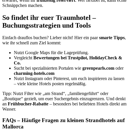
erwartet, wenn ihr
frühzeitig reserviert
. Wer flexibel ist, kann echte
Schnäppchen machen.
So findet ihr euer Traumhotel –
Buchungsstrategien und Tools
Einfach drauflos buchen? Lieber nicht! Hier ein paar
smarte Tipps
,
wie ihr schnell zum Ziel kommt:
Nutzt Google Maps für die Lageprüfung.
Vergleicht
Bewertungen bei Trustpilot, HolidayCheck &
Co.
Sucht bei spezialisierten Portalen wie
greenpearls.com
oder
charming-hotels.com
Nutzt Instagram oder Pinterest, um euch inspirieren zu lassen
– viele kleine Hotels posten regelmäßig.
Tipp: Nutzt Filter wie „am Strand“, „familiengeführt“ oder
„Boutique“ gezielt, um euer Suchergebnis einzugrenzen. Und denkt
an
Frühbucher-Rabatte
– besonders bei beliebten Hotels direkt am
Wasser.
FAQs – Häufige Fragen zu kleinen Strandhotels auf
Mallorca