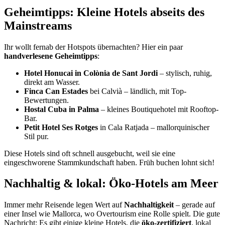
Geheimtipps: Kleine Hotels abseits des
Mainstreams
Ihr wollt fernab der Hotspots übernachten? Hier ein paar
handverlesene Geheimtipps
:
Hotel Honucai in Colònia de Sant Jordi
– stylisch, ruhig,
direkt am Wasser.
Finca Can Estades
bei Calvià – ländlich, mit Top-
Bewertungen.
Hostal Cuba in Palma
– kleines Boutiquehotel mit Rooftop-
Bar.
Petit Hotel Ses Rotges
in Cala Ratjada – mallorquinischer
Stil pur.
Diese Hotels sind oft schnell ausgebucht, weil sie eine
eingeschworene Stammkundschaft haben. Früh buchen lohnt sich!
Nachhaltig & lokal: Öko-Hotels am Meer
Immer mehr Reisende legen Wert auf
Nachhaltigkeit
– gerade auf
einer Insel wie Mallorca, wo Overtourism eine Rolle spielt. Die gute
Nachricht: Es gibt einige kleine Hotels, die
öko-zertifiziert
, lokal