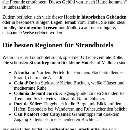
alte Freunde empfangen. Dieses Gefühl von „nach Hause kommen“
ist unbezahlbar.
Zudem befinden sich viele dieser Hotels in
historischen Gebäuden
oder in besonders ruhigen Lagen, fernab vom Trubel. Sie sind ideal
für alle, die
individuell reisen
und Mallorca auf eine ruhigere,
entspannte Weise erleben wollen.
Die besten Regionen für Strandhotels
Wenn ihr euer Traumhotel sucht, spielt der Ort eine zentrale Rolle.
Die schönsten
Strandregionen für kleine Hotels
auf Mallorca sind:
Alcúdia
im Norden: Perfekt für Familien. Flach abfallender
Strand, charmante Altstadt.
Cala d’Or
im Südosten: Kleine Buchten, weiße Häuser und
mediterrane Ruhe.
Colònia de Sant Jordi
: Ausgangspunkt zu den Stränden Es
Trenc und Ses Covetes – ideal für Naturliebhaber.
Port de Sóller
: Eingebettet in die Berge, mit Blick auf den
Hafen. Besonders bei Wanderern und Ruhesuchenden beliebt.
Can Picafort
oder
Canyamel
: Geheimtipps mit direktem
Zugang zu teils fast menschenleeren Buchten.
In diesen Orten findet ihr
authentische Unterkünfte
, die sich