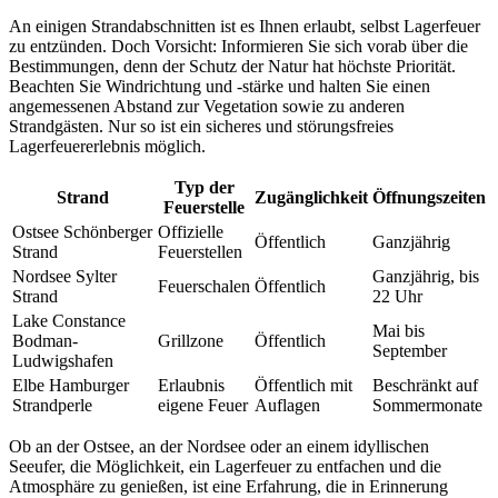
An einigen Strandabschnitten ist es Ihnen erlaubt, selbst Lagerfeuer
zu entzünden. Doch Vorsicht: Informieren Sie sich vorab über die
Bestimmungen, denn der Schutz der Natur hat höchste Priorität.
Beachten Sie Windrichtung und -stärke und halten Sie einen
angemessenen Abstand zur Vegetation sowie zu anderen
Strandgästen. Nur so ist ein sicheres und störungsfreies
Lagerfeuererlebnis möglich.
Typ der
Strand
Zugänglichkeit
Öffnungszeiten
Feuerstelle
Ostsee Schönberger
Offizielle
Öffentlich
Ganzjährig
Strand
Feuerstellen
Nordsee Sylter
Ganzjährig, bis
Feuerschalen
Öffentlich
Strand
22 Uhr
Lake Constance
Mai bis
Bodman-
Grillzone
Öffentlich
September
Ludwigshafen
Elbe Hamburger
Erlaubnis
Öffentlich mit
Beschränkt auf
Strandperle
eigene Feuer
Auflagen
Sommermonate
Ob an der Ostsee, an der Nordsee oder an einem idyllischen
Seeufer, die Möglichkeit, ein Lagerfeuer zu entfachen und die
Atmosphäre zu genießen, ist eine Erfahrung, die in Erinnerung