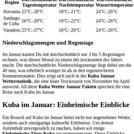
Region
Tagestemperatur
Nachttemperatur
Wassertemperatur
Havanna
25°C–28°C
18°C–21°C
24°C–26°C
Santiago
26°C–29°C
19°C–22°C
24°C–26°C
de Cuba
Varadero
25°C–27°C
18°C–20°C
24°C–26°C
Niederschlagsmengen und Regentage
Im Januar kannst Du mit durchschnittlich nur 3 bis 5 Regentagen
rechnen, was diesen Monat zu einem der trockensten des Jahres
macht. Die durchschnittliche Niederschlagsmenge liegt dabei um die
40 mm, was erheblich weniger ist als in den regenreicheren
Sommermonaten. Dies zeigt sich auch in der
Kuba Januar
Wetterstatistik
, die eine klare Trockenzeit von November bis April
ausweist. All diese
Kuba Wetter Januar Fakten
sprechen für eine
Reise nach Kuba im Januar.
Kuba im Januar: Einheimische Einblicke
Ein Besuch auf Kuba im Januar bietet nicht nur angenehmes Wetter,
sondern auch einzigartige kulturelle Erlebnisse. Um deinen
Aufenthalt unvergesslich zu machen, haben wir einige
Einheimische Tipps Kuba
zusammengetragen. Diese Einblicke