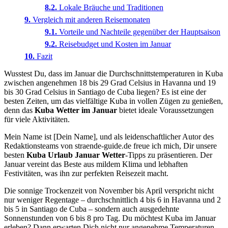
Lokale Bräuche und Traditionen
Vergleich mit anderen Reisemonaten
Vorteile und Nachteile gegenüber der Hauptsaison
Reisebudget und Kosten im Januar
Fazit
Wusstest Du, dass im Januar die Durchschnittstemperaturen in Kuba
zwischen angenehmen 18 bis 29 Grad Celsius in Havanna und 19
bis 30 Grad Celsius in Santiago de Cuba liegen? Es ist eine der
besten Zeiten, um das vielfältige Kuba in vollen Zügen zu genießen,
denn das
Kuba Wetter im Januar
bietet ideale Voraussetzungen
für viele Aktivitäten.
Mein Name ist [Dein Name], und als leidenschaftlicher Autor des
Redaktionsteams von straende-guide.de freue ich mich, Dir unsere
besten
Kuba Urlaub Januar Wetter
-Tipps zu präsentieren. Der
Januar vereint das Beste aus mildem Klima und lebhaften
Festivitäten, was ihn zur perfekten Reisezeit macht.
Die sonnige Trockenzeit von November bis April verspricht nicht
nur weniger Regentage – durchschnittlich 4 bis 6 in Havanna und 2
bis 5 in Santiago de Cuba – sondern auch ausgedehnte
Sonnenstunden von 6 bis 8 pro Tag. Du möchtest Kuba im Januar
erleben? Dann erwarten Dich nicht nur angenehme Temperaturen