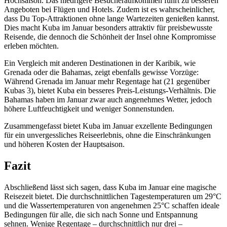
Hochsaison. Das niedrigere Besucheraufkommen führt zu besseren
Angeboten bei Flügen und Hotels. Zudem ist es wahrscheinlicher,
dass Du Top-Attraktionen ohne lange Wartezeiten genießen kannst.
Dies macht Kuba im Januar besonders attraktiv für preisbewusste
Reisende, die dennoch die Schönheit der Insel ohne Kompromisse
erleben möchten.
Ein Vergleich mit anderen Destinationen in der Karibik, wie
Grenada oder die Bahamas, zeigt ebenfalls gewisse Vorzüge:
Während Grenada im Januar mehr Regentage hat (21 gegenüber
Kubas 3), bietet Kuba ein besseres Preis-Leistungs-Verhältnis. Die
Bahamas haben im Januar zwar auch angenehmes Wetter, jedoch
höhere Luftfeuchtigkeit und weniger Sonnenstunden.
Zusammengefasst bietet Kuba im Januar exzellente Bedingungen
für ein unvergessliches Reiseerlebnis, ohne die Einschränkungen
und höheren Kosten der Hauptsaison.
Fazit
Abschließend lässt sich sagen, dass Kuba im Januar eine magische
Reisezeit bietet. Die durchschnittlichen Tagestemperaturen um 29°C
und die Wassertemperaturen von angenehmen 25°C schaffen ideale
Bedingungen für alle, die sich nach Sonne und Entspannung
sehnen. Wenige Regentage – durchschnittlich nur drei –