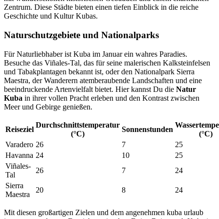
Zentrum. Diese Städte bieten einen tiefen Einblick in die reiche
Geschichte und Kultur Kubas.
Naturschutzgebiete und Nationalparks
Für Naturliebhaber ist Kuba im Januar ein wahres Paradies.
Besuche das Viñales-Tal, das für seine malerischen Kalksteinfelsen
und Tabakplantagen bekannt ist, oder den Nationalpark Sierra
Maestra, der Wanderern atemberaubende Landschaften und eine
beeindruckende Artenvielfalt bietet. Hier kannst Du die
Natur
Kuba
in ihrer vollen Pracht erleben und den Kontrast zwischen
Meer und Gebirge genießen.
Durchschnittstemperatur
Wassertempe
Reiseziel
Sonnenstunden
(°C)
(°C)
Varadero
26
7
25
Havanna
24
10
25
Viñales-
26
7
24
Tal
Sierra
20
8
24
Maestra
Mit diesen großartigen Zielen und dem angenehmen kuba urlaub