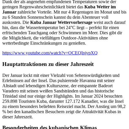
Dank der als angenehm empfundenen Temperaturen sowie der
geringen Regenwahrscheinlichkeit bietet das
Kuba Wetter im
Januar
zahlreiche Vorteile. Mit nur 4 Regentagen im Monat und bis
zu 6 Stunden Sonnenschein kannst du dein Abenteuer voll
auskosten. Die
Kuba Januar Wettervorhersage
weist auch darauf
hin, dass die Wassertemperatur bei 24°C liegt – perfekt für einen
erfrischenden Tauchgang oder Schwimmen im Meer. Dies gibt dir
die Möglichkeit, die vielfältigen Outdoor-Aktivitäten ohne
wetterbedingte Einschränkungen zu genießen.
https://www.youtube.com/watch?v=OCEQInjvpXQ
Hauptattraktionen zu dieser Jahreszeit
Der Januar lockt mit einer Vielzahl von Sehenswürdigkeiten und
Erlebnissen auf der Insel. Das pulsierende Havanna mit seiner
Altstadt und lebendigen Kulturszene, der entspannte Badeort
Varadero mit seinen weißen Sandstränden und das historische
Trinidad sind nur einige der Highlights. Im Januar 2024 besuchten
259.898 Touristen Kuba, darunter 127.172 Kanadier, was die Insel
zu einem besonders beliebten Reiseziel macht. Der Anstieg um 98,2
% bei den kanadischen Besuchern zeigt die Attraktivität Kubas in
dieser Jahreszeit.
Besonderheiten des kubanischen Klimas