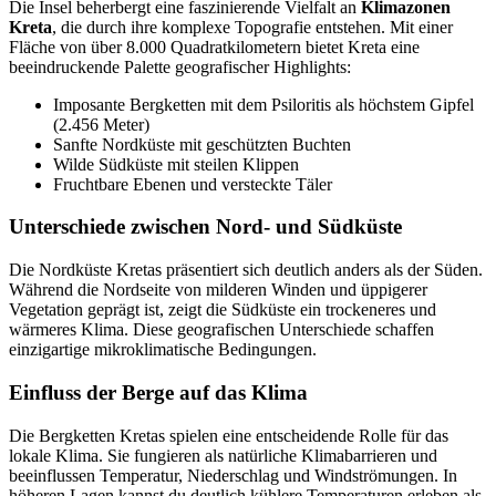
Die Insel beherbergt eine faszinierende Vielfalt an
Klimazonen
Kreta
, die durch ihre komplexe Topografie entstehen. Mit einer
Fläche von über 8.000 Quadratkilometern bietet Kreta eine
beeindruckende Palette geografischer Highlights:
Imposante Bergketten mit dem Psiloritis als höchstem Gipfel
(2.456 Meter)
Sanfte Nordküste mit geschützten Buchten
Wilde Südküste mit steilen Klippen
Fruchtbare Ebenen und versteckte Täler
Unterschiede zwischen Nord- und Südküste
Die Nordküste Kretas präsentiert sich deutlich anders als der Süden.
Während die Nordseite von milderen Winden und üppigerer
Vegetation geprägt ist, zeigt die Südküste ein trockeneres und
wärmeres Klima. Diese geografischen Unterschiede schaffen
einzigartige mikroklimatische Bedingungen.
Einfluss der Berge auf das Klima
Die Bergketten Kretas spielen eine entscheidende Rolle für das
lokale Klima. Sie fungieren als natürliche Klimabarrieren und
beeinflussen Temperatur, Niederschlag und Windströmungen. In
höheren Lagen kannst du deutlich kühlere Temperaturen erleben als