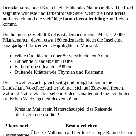
Der Mai verwandelt Kreta in ein blühendes Naturparadies. Die Insel
zeigt ihre wildeste und farbenfrohste Seite, wenn die
flora kreta
mai
erwacht und die vielfältige
fauna kreta frühling
zum Leben
kommt.
Die botanische Vielfalt Kretas ist atemberaubend. Mit fast 2.000
Pflanzenarten, davon etwa 160 endemisch, bietet die Insel eine
einzigartige Pflanzenwelt. Highlights im Mai sind:
Wilde Orchideen in über 80 verschiedenen Arten
Blühende Mandelbaum-Haine
Farbenfrohe Oleander-Blüten
Duftende Kräuter wie Thymian und Rosmarin
Die Tierwelt erwacht gleichzeitig und bringt Leben in die
Landschaft. Vogelbeobachter können sich auf Zugvögel freuen,
während Naturliebhaber seltene Eidechsenarten und die berühmten
kretischen Wildziegen entdecken können.
Kreta im Mai ist ein Naturschauspiel, das Reisende
nicht verpassen sollten!
Pflanzenart
Besonderheiten
Über 35 Millionen auf der Insel, einige Bäume bis zu
Olivenbäume