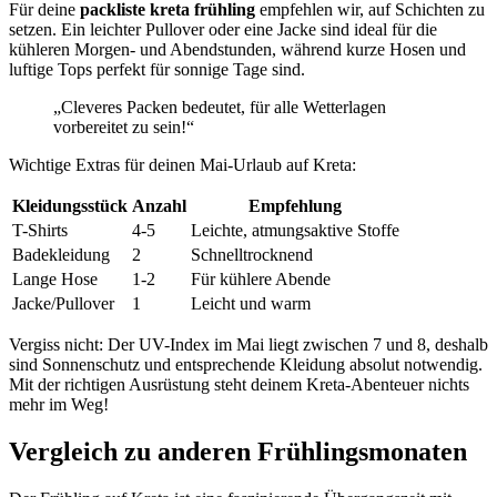
Für deine
packliste kreta frühling
empfehlen wir, auf Schichten zu
setzen. Ein leichter Pullover oder eine Jacke sind ideal für die
kühleren Morgen- und Abendstunden, während kurze Hosen und
luftige Tops perfekt für sonnige Tage sind.
„Cleveres Packen bedeutet, für alle Wetterlagen
vorbereitet zu sein!“
Wichtige Extras für deinen Mai-Urlaub auf Kreta:
Kleidungsstück
Anzahl
Empfehlung
T-Shirts
4-5
Leichte, atmungsaktive Stoffe
Badekleidung
2
Schnelltrocknend
Lange Hose
1-2
Für kühlere Abende
Jacke/Pullover
1
Leicht und warm
Vergiss nicht: Der UV-Index im Mai liegt zwischen 7 und 8, deshalb
sind Sonnenschutz und entsprechende Kleidung absolut notwendig.
Mit der richtigen Ausrüstung steht deinem Kreta-Abenteuer nichts
mehr im Weg!
Vergleich zu anderen Frühlingsmonaten