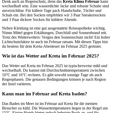
Denk auch an Regenschutz, denn das
Kreta Klima Februar
kann
wechselhaft sein. Eine wasserdichte Jacke und robuste Schuhe sind
unverzichtbar. Für kältere Tage pack Handschuhe, Tücher und
Schals ein. Bei den Socken empfehlen wir 3 Paar Sneakersocken
und 3 Paar dickere Socken für kühlere Abende.
Neben Kleidung ist eine gut ausgestattete Reiseapotheke wichtig.
Nimm Mittel gegen Erkältungen, Durchfall und Sonnenbrand mit.
Trotz des Winterwetters: Vergiss den Sonnenschutz nicht! Ein hoher
Lichtschutzfaktor ist auch im Februar ratsam. Mit diesen Tipps bist
du bestens für dein Kreta-Abenteuer im Februar 2025 gerüstet.
Wie ist das Wetter auf Kreta im Februar 2025?
Das Wetter auf Kreta im Februar 2025 ist typischerweise mild und
wechselhaft. Du kannst mit Durchschnittstemperaturen zwischen
10°C und 16°C rechnen. Es gibt sowohl sonnige Tage als auch
Regenphasen. Die genauen Bedingungen können je nach Region
der Insel variieren.
Kann man im Februar auf Kreta baden?
Das Baden im Meer ist im Februar auf Kreta für die meisten
Besucher zu kühl. Die Wassertemperaturen liegen in der Regel um
15°C. Einige Hotels bieten jedoch beheizte Pools an, und für