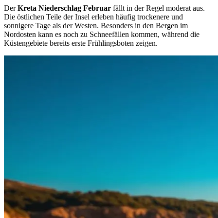
Der
Kreta Niederschlag Februar
fällt in der Regel moderat aus.
Die östlichen Teile der Insel erleben häufig trockenere und
sonnigere Tage als der Westen. Besonders in den Bergen im
Nordosten kann es noch zu Schneefällen kommen, während die
Küstengebiete bereits erste Frühlingsboten zeigen.