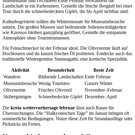
Mandelhaine und Orchideen Ende Februar verwandeln die
Landschaft in ein Farbenmeer. Genieße die frische Bergluft bei einer
Tour durch die schneebedeckten Gipfel, die bis April sichtbar sind.
Kulturbegeisterte sollten die Wintermonate für Museumsbesuche
nutzen. Die großen Museen und bedeutende Sehenswürdigkeiten
wie Knossos bleiben ganzjährig geöffnet. Genieße die entspannte
Atmosphäre ohne Touristenmassen.
Für Feinschmecker ist der Februar ideal. Die Olivenernte läuft auf
Hochtouren und du kannst frisches Öl probieren. Entdecke auch das
traditionelle Wintergemüse Stamnagathi, eine kretische Spezialität.
Aktivität
Besonderheit
Beste Zeit
Wandern
Blühende Landschaften
Ende Februar
Museumsbesuche
Wenig Touristen
Ganzer Winter
Olivenernte
Frisches Olivenöl
November–Februar
Skibergsteigen
Schneebedeckte Gipfel
Dezember–April
Die
kreta wettervorhersage februar
lässt auch Raum für
Überraschungen. Die “Halkyonischen Tage” im Januar bringen oft
sommerliche Bedingungen. Nutze diese Zeit für Strandausflüge oder
Picknicks im Freien.