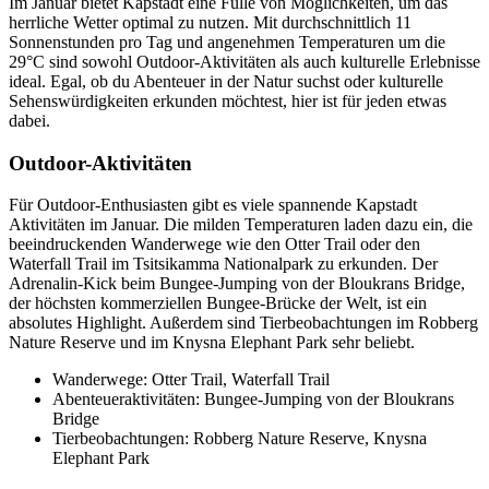
Im Januar bietet Kapstadt eine Fülle von Möglichkeiten, um das
herrliche Wetter optimal zu nutzen. Mit durchschnittlich 11
Sonnenstunden pro Tag und angenehmen Temperaturen um die
29°C sind sowohl Outdoor-Aktivitäten als auch kulturelle Erlebnisse
ideal. Egal, ob du Abenteuer in der Natur suchst oder kulturelle
Sehenswürdigkeiten erkunden möchtest, hier ist für jeden etwas
dabei.
Outdoor-Aktivitäten
Für Outdoor-Enthusiasten gibt es viele spannende Kapstadt
Aktivitäten im Januar. Die milden Temperaturen laden dazu ein, die
beeindruckenden Wanderwege wie den Otter Trail oder den
Waterfall Trail im Tsitsikamma Nationalpark zu erkunden. Der
Adrenalin-Kick beim Bungee-Jumping von der Bloukrans Bridge,
der höchsten kommerziellen Bungee-Brücke der Welt, ist ein
absolutes Highlight. Außerdem sind Tierbeobachtungen im Robberg
Nature Reserve und im Knysna Elephant Park sehr beliebt.
Wanderwege: Otter Trail, Waterfall Trail
Abenteueraktivitäten: Bungee-Jumping von der Bloukrans
Bridge
Tierbeobachtungen: Robberg Nature Reserve, Knysna
Elephant Park