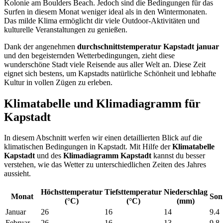
Kolonie am Boulders Beach. Jedoch sind die Bedingungen für das
Surfen in diesem Monat weniger ideal als in den Wintermonaten.
Das milde Klima ermöglicht dir viele Outdoor-Aktivitäten und
kulturelle Veranstaltungen zu genießen.
Dank der angenehmen
durchschnittstemperatur Kapstadt januar
und den begeisternden Wetterbedingungen, zieht diese
wunderschöne Stadt viele Reisende aus aller Welt an. Diese Zeit
eignet sich bestens, um Kapstadts natürliche Schönheit und lebhafte
Kultur in vollen Zügen zu erleben.
Klimatabelle und Klimadiagramm für
Kapstadt
In diesem Abschnitt werfen wir einen detaillierten Blick auf die
klimatischen Bedingungen in Kapstadt. Mit Hilfe der
Klimatabelle
Kapstadt
und des
Klimadiagramm Kapstadt
kannst du besser
verstehen, wie das Wetter zu unterschiedlichen Zeiten des Jahres
aussieht.
Höchsttemperatur
Tiefsttemperatur
Niederschlag
Monat
Son
(°C)
(°C)
(mm)
Januar
26
16
14
9.4
Februar
26
16
13
9.8