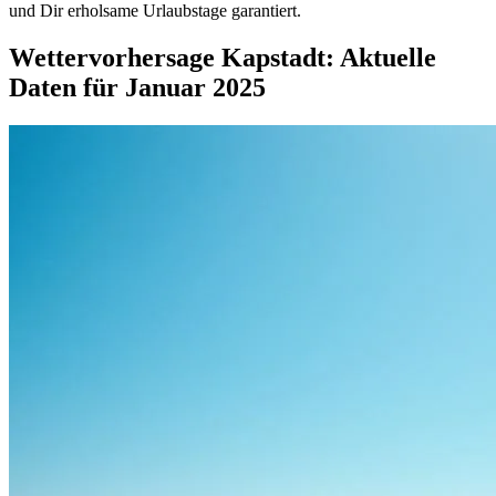
und Dir erholsame Urlaubstage garantiert.
Wettervorhersage Kapstadt: Aktuelle
Daten für Januar 2025