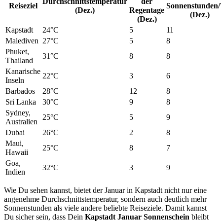
Durchschnittstemperatur
der
Reiseziel
Sonnenstunden
(Dez.)
Regentage
(Dez.)
(Dez.)
Kapstadt
24°C
5
11
Malediven
27°C
5
8
Phuket,
31°C
8
8
Thailand
Kanarische
22°C
3
6
Inseln
Barbados
28°C
12
8
Sri Lanka
30°C
9
8
Sydney,
25°C
5
9
Australien
Dubai
26°C
2
8
Maui,
25°C
8
7
Hawaii
Goa,
32°C
3
9
Indien
Wie Du sehen kannst, bietet der Januar in Kapstadt nicht nur eine
angenehme Durchschnittstemperatur, sondern auch deutlich mehr
Sonnenstunden als viele andere beliebte Reiseziele. Damit kannst
Du sicher sein, dass Dein
Kapstadt Januar Sonnenschein
bleibt