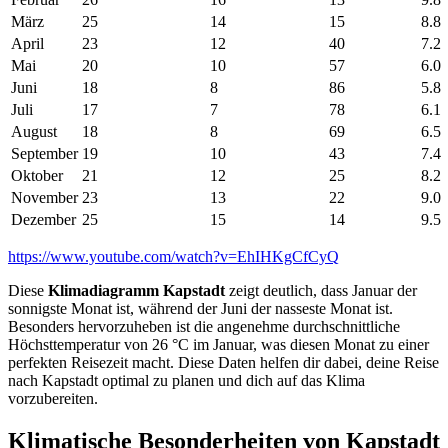
März
25
14
15
8.8
April
23
12
40
7.2
Mai
20
10
57
6.0
Juni
18
8
86
5.8
Juli
17
7
78
6.1
August
18
8
69
6.5
September
19
10
43
7.4
Oktober
21
12
25
8.2
November
23
13
22
9.0
Dezember
25
15
14
9.5
https://www.youtube.com/watch?v=EhIHKgCfCyQ
Diese
Klimadiagramm Kapstadt
zeigt deutlich, dass Januar der
sonnigste Monat ist, während der Juni der nasseste Monat ist.
Besonders hervorzuheben ist die angenehme durchschnittliche
Höchsttemperatur von 26 °C im Januar, was diesen Monat zu einer
perfekten Reisezeit macht. Diese Daten helfen dir dabei, deine Reise
nach Kapstadt optimal zu planen und dich auf das Klima
vorzubereiten.
Klimatische Besonderheiten von Kapstadt