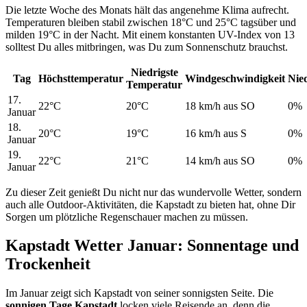
Die letzte Woche des Monats hält das angenehme Klima aufrecht.
Temperaturen bleiben stabil zwischen 18°C und 25°C tagsüber und
milden 19°C in der Nacht. Mit einem konstanten UV-Index von 13
solltest Du alles mitbringen, was Du zum Sonnenschutz brauchst.
Niedrigste
Tag
Höchsttemperatur
Windgeschwindigkeit
Nie
Temperatur
17.
22°C
20°C
18 km/h aus SO
0%
Januar
18.
20°C
19°C
16 km/h aus S
0%
Januar
19.
22°C
21°C
14 km/h aus SO
0%
Januar
Zu dieser Zeit genießt Du nicht nur das wundervolle Wetter, sondern
auch alle Outdoor-Aktivitäten, die Kapstadt zu bieten hat, ohne Dir
Sorgen um plötzliche Regenschauer machen zu müssen.
Kapstadt Wetter Januar: Sonnentage und
Trockenheit
Im Januar zeigt sich Kapstadt von seiner sonnigsten Seite. Die
sonnigen Tage Kapstadt
locken viele Reisende an, denn die