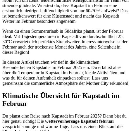
Moin! Ich bin Lena, leidenschaftliche Reisejournalistin im Team von
straende-guide.de. Wusstest du, dass Kapstadt im Februar eine
erstaunlich niedrige Luftfeuchtigkeit von nur 60-70% aufweist? Das
ist bemerkenswert für eine Küstenstadt und macht das Kapstadt
Wetter im Februar besonders angenehm.
Wenn du einen Sommerurlaub in Südafrika planst, ist der Februar
ideal. Mit Tagestemperaturen in Kapstadt von durchschnittlich 25-
30°C erwartet dich perfektes Strandwetter. Interessanterweise ist der
Februar auch der trockenste Monat des Jahres, eine Seltenheit in
dieser Region!
In diesem Artikel tauchen wir tief in die klimatischen
Besonderheiten Kapstadts im Februar 2025 ein. Du erfährst alles
über die Temperatur in Kapstadt im Februar, ideale Aktivitäten und
was du für deinen Aufenthalt einpacken solltest. Lass uns
gemeinsam die sommerliche Atmosphäre der Mother City erkunden!
Klimatische Übersicht für Kapstadt im
Februar
Du planst eine Reise nach Kapstadt im Februar 2025? Dann bist du
hier genau richtig! Die
wettervorhersage kapstadt februar
verspricht sonnige und warme Tage. Lass uns einen Blick auf die