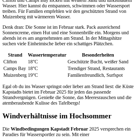
Clifton und Camps Bay locken mit weißem Sand und türkisblauem
Wasser. Hier kannst du entspannen, schwimmen oder Wassersport
treiben. Für Familien empfehlen wir den geschützten Strand von
Muizenberg mit wärmerem Wasser.
Denk dran: Die Sonne ist im Februar stark. Pack ausreichend
Sonnencreme, einen Hut und eine Sonnenbrille ein. Morgens und
abends ist es am angenehmsten am Strand. In der Mittagshitze
suchen viele Einheimische lieber ein schattiges Plätzchen.
Strand
Wassertemperatur
Besonderheiten
Clifton
18°C
Geschützte Bucht, weißer Sand
Camps Bay
18°C
Trendiger Strand, Restaurants
Muizenberg
19°C
Familienfreundlich, Surfspot
Egal ob du ins Wasser springst oder lieber am Strand liest: die Küste
Kapstadts bietet im Februar 2025 für jeden das passende
Strandvergnügen. Genieße die Sonne, das Meeresrauschen und die
atemberaubende Kulisse des Tafelbergs!
Windverhältnisse im Hochsommer
Die
Windbedingungen Kapstadt Februar
2025 versprechen ein
Paradies für Wassersportler zu sein. Mit einer