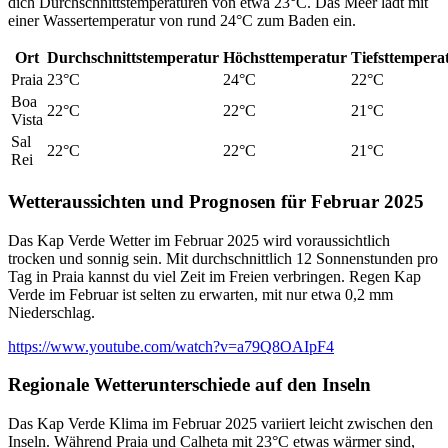
dich Durchschnittstemperaturen von etwa 23°C. Das Meer lädt mit
einer Wassertemperatur von rund 24°C zum Baden ein.
Ort
Durchschnittstemperatur
Höchsttemperatur
Tiefsttempera
Praia
23°C
24°C
22°C
Boa
22°C
22°C
21°C
Vista
Sal
22°C
22°C
21°C
Rei
Wetteraussichten und Prognosen für Februar 2025
Das Kap Verde Wetter im Februar 2025 wird voraussichtlich
trocken und sonnig sein. Mit durchschnittlich 12 Sonnenstunden pro
Tag in Praia kannst du viel Zeit im Freien verbringen. Regen Kap
Verde im Februar ist selten zu erwarten, mit nur etwa 0,2 mm
Niederschlag.
https://www.youtube.com/watch?v=a79Q8OAIpF4
Regionale Wetterunterschiede auf den Inseln
Das Kap Verde Klima im Februar 2025 variiert leicht zwischen den
Inseln. Während Praia und Calheta mit 23°C etwas wärmer sind,