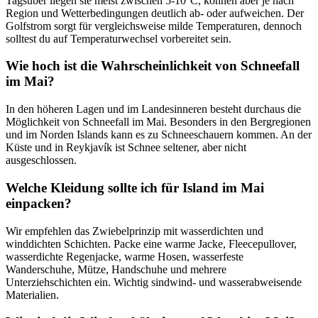
Tagsüber liegen sie meist zwischen 5-10°C, können aber je nach
Region und Wetterbedingungen deutlich ab- oder aufweichen. Der
Golfstrom sorgt für vergleichsweise milde Temperaturen, dennoch
solltest du auf Temperaturwechsel vorbereitet sein.
Wie hoch ist die Wahrscheinlichkeit von Schneefall
im Mai?
In den höheren Lagen und im Landesinneren besteht durchaus die
Möglichkeit von Schneefall im Mai. Besonders in den Bergregionen
und im Norden Islands kann es zu Schneeschauern kommen. An der
Küste und in Reykjavík ist Schnee seltener, aber nicht
ausgeschlossen.
Welche Kleidung sollte ich für Island im Mai
einpacken?
Wir empfehlen das Zwiebelprinzip mit wasserdichten und
winddichten Schichten. Packe eine warme Jacke, Fleecepullover,
wasserdichte Regenjacke, warme Hosen, wasserfeste
Wanderschuhe, Mütze, Handschuhe und mehrere
Unterziehschichten ein. Wichtig sindwind- und wasserabweisende
Materialien.