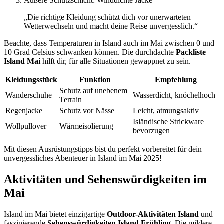
Äußere Schutzschicht: Winddichte Jacke
„Die richtige Kleidung schützt dich vor unerwarteten
Wetterwechseln und macht deine Reise unvergesslich.“
Beachte, dass Temperaturen in Island auch im Mai zwischen 0 und
10 Grad Celsius schwanken können. Die durchdachte
Packliste
Island Mai
hilft dir, für alle Situationen gewappnet zu sein.
Kleidungsstück
Funktion
Empfehlung
Schutz auf unebenem
Wanderschuhe
Wasserdicht, knöchelhoch
Terrain
Regenjacke
Schutz vor Nässe
Leicht, atmungsaktiv
Isländische Strickware
Wollpullover
Wärmeisolierung
bevorzugen
Mit diesen Ausrüstungstipps bist du perfekt vorbereitet für dein
unvergessliches Abenteuer in Island im Mai 2025!
Aktivitäten und Sehenswürdigkeiten im
Mai
Island im Mai bietet einzigartige
Outdoor-Aktivitäten Island
und
faszinierende
Sehenswürdigkeiten Island Frühling
. Die mildere