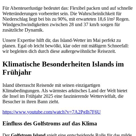
Für Abenteuerlustige bedeutet das: Flexibel packen und auf schnelle
Wetteränderungen vorbereitet sein. Die Wahrscheinlichkeit für
Niederschlag liegt bei bis zu 90%, mit erwarteten 18,6 l/m² Regen.
Windgeschwindigkeiten zwischen 28 und 37 km/h sorgen für
zusätzliche Dynamik.
Unsere Expertise hilft dir, das Island-Wetter im Mai perfekt zu
planen. Egal ob leicht bewölkt, klar oder mit mäßigem Schneefall:
wir begleiten dich durch diese außergewöhnliche Reisezeit.
Klimatische Besonderheiten Islands im
Frühjahr
Island überrascht Reisende mit seinen einzigartigen
Klimabedingungen. Als wärmstes arktisches Land der Welt bietet
die Insel im Frühjahr 2025 eine faszinierende Wettervielfalt, die
Besucher in ihren Bann zieht.
https://www.youtube.com/watch?v=7A2PgIh7F6U
Einfluss des Golfstroms auf das Klima
Der
Golfstrom Island
spielt eine entscheidende Rolle für das milde