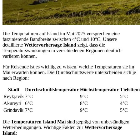
Die Temperaturen auf Island im Mai 2025 versprechen eine
faszinierende Bandbreite zwischen 4°C und 10°C. Unsere
detaillierte
Wettervorhersage Island
zeigt, dass die
Temperaturswankungen in verschiedenen Regionen deutlich
variieren können.
Für Reisende ist es wichtig zu wissen, welche Temperaturen sie im
Mai erwarten können. Die Durchschnittswerte unterscheiden sich je
nach Region:
Stadt
Durchschnittstemperatur
Höchsttemperatur
Tiefstte
Reykjavík
7°C
9°C
5°C
Akureyri
6°C
8°C
4°C
Grindavík
7°C
9°C
5°C
Die
Temperaturen Island Mai
sind geprägt von unbeständigen
Wetterbedingungen. Wichtige Fakten zur
Wettervorhersage
Island
: