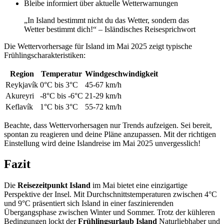
Bleibe informiert über aktuelle Wetterwarnungen
„In Island bestimmt nicht du das Wetter, sondern das
Wetter bestimmt dich!“ – Isländisches Reisesprichwort
Die Wettervorhersage für Island im Mai 2025 zeigt typische
Frühlingscharakteristiken:
Region
Temperatur
Windgeschwindigkeit
Reykjavík
0°C bis 3°C
45-67 km/h
Akureyri
-8°C bis -6°C
21-29 km/h
Keflavík
1°C bis 3°C
55-72 km/h
Beachte, dass Wettervorhersagen nur Trends aufzeigen. Sei bereit,
spontan zu reagieren und deine Pläne anzupassen. Mit der richtigen
Einstellung wird deine Islandreise im Mai 2025 unvergesslich!
Fazit
Die
Reisezeitpunkt Island
im Mai bietet eine einzigartige
Perspektive der Insel. Mit Durchschnittstemperaturen zwischen 4°C
und 9°C präsentiert sich Island in einer faszinierenden
Übergangsphase zwischen Winter und Sommer. Trotz der kühleren
Bedingungen lockt der
Frühlingsurlaub Island
Naturliebhaber und