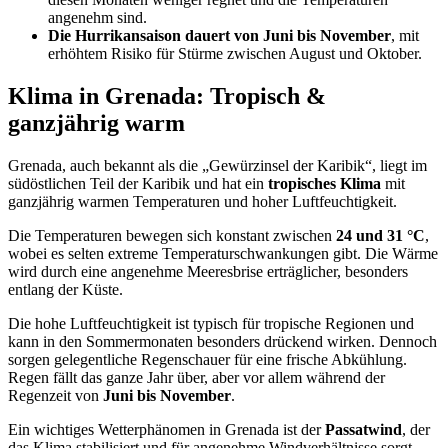
angenehm sind.
Die Hurrikansaison dauert von Juni bis November
, mit
erhöhtem Risiko für Stürme zwischen August und Oktober.
Klima in Grenada: Tropisch &
ganzjährig warm
Grenada, auch bekannt als die „Gewürzinsel der Karibik“, liegt im
südöstlichen Teil der Karibik und hat ein
tropisches Klima
mit
ganzjährig warmen Temperaturen und hoher Luftfeuchtigkeit.
Die Temperaturen bewegen sich konstant zwischen
24 und 31 °C
,
wobei es selten extreme Temperaturschwankungen gibt. Die Wärme
wird durch eine angenehme Meeresbrise erträglicher, besonders
entlang der Küste.
Die hohe Luftfeuchtigkeit ist typisch für tropische Regionen und
kann in den Sommermonaten besonders drückend wirken. Dennoch
sorgen gelegentliche Regenschauer für eine frische Abkühlung.
Regen fällt das ganze Jahr über, aber vor allem während der
Regenzeit von
Juni bis November
.
Ein wichtiges Wetterphänomen in Grenada ist der
Passatwind
, der
das Klima stabilisiert und für angenehme Windverhältnisse sorgt –