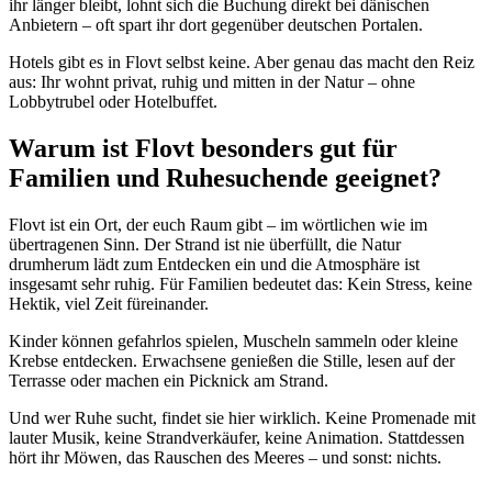
ihr länger bleibt, lohnt sich die Buchung direkt bei dänischen
Anbietern – oft spart ihr dort gegenüber deutschen Portalen.
Hotels gibt es in Flovt selbst keine. Aber genau das macht den Reiz
aus: Ihr wohnt privat, ruhig und mitten in der Natur – ohne
Lobbytrubel oder Hotelbuffet.
Warum ist Flovt besonders gut für
Familien und Ruhesuchende geeignet?
Flovt ist ein Ort, der euch Raum gibt – im wörtlichen wie im
übertragenen Sinn. Der Strand ist nie überfüllt, die Natur
drumherum lädt zum Entdecken ein und die Atmosphäre ist
insgesamt sehr ruhig. Für Familien bedeutet das: Kein Stress, keine
Hektik, viel Zeit füreinander.
Kinder können gefahrlos spielen, Muscheln sammeln oder kleine
Krebse entdecken. Erwachsene genießen die Stille, lesen auf der
Terrasse oder machen ein Picknick am Strand.
Und wer Ruhe sucht, findet sie hier wirklich. Keine Promenade mit
lauter Musik, keine Strandverkäufer, keine Animation. Stattdessen
hört ihr Möwen, das Rauschen des Meeres – und sonst: nichts.