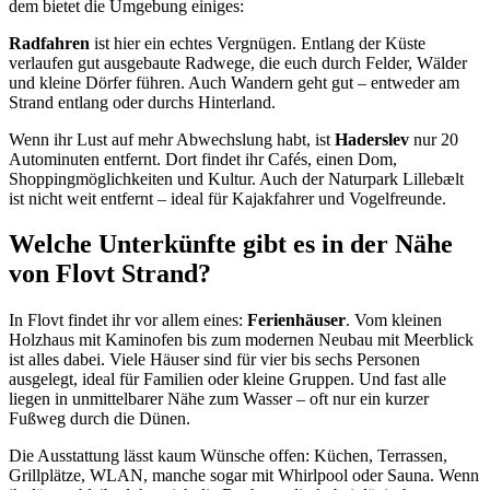
dem bietet die Umgebung einiges:
Radfahren
ist hier ein echtes Vergnügen. Entlang der Küste
verlaufen gut ausgebaute Radwege, die euch durch Felder, Wälder
und kleine Dörfer führen. Auch Wandern geht gut – entweder am
Strand entlang oder durchs Hinterland.
Wenn ihr Lust auf mehr Abwechslung habt, ist
Haderslev
nur 20
Autominuten entfernt. Dort findet ihr Cafés, einen Dom,
Shoppingmöglichkeiten und Kultur. Auch der Naturpark Lillebælt
ist nicht weit entfernt – ideal für Kajakfahrer und Vogelfreunde.
Welche Unterkünfte gibt es in der Nähe
von Flovt Strand?
In Flovt findet ihr vor allem eines:
Ferienhäuser
. Vom kleinen
Holzhaus mit Kaminofen bis zum modernen Neubau mit Meerblick
ist alles dabei. Viele Häuser sind für vier bis sechs Personen
ausgelegt, ideal für Familien oder kleine Gruppen. Und fast alle
liegen in unmittelbarer Nähe zum Wasser – oft nur ein kurzer
Fußweg durch die Dünen.
Die Ausstattung lässt kaum Wünsche offen: Küchen, Terrassen,
Grillplätze, WLAN, manche sogar mit Whirlpool oder Sauna. Wenn