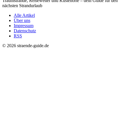
Traumstrände, Reisewetter und Küstenorte – dein Guide für den
nächsten Strandurlaub
Alle Artikel
Über uns
Impressum
Datenschutz
RSS
© 2026 straende-guide.de