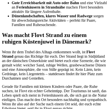
Gute Erreichbarkeit mit Auto oder Bahn
und eine Vielzahl
an
Ferienhäusern in Strandnähe
machen Flovt besonders
attraktiv für längere Aufenthalte.
Dünenlandschaften, klares Wasser und Radwege
sorgen
für abwechslungsreiche Aktivitäten – perfekt für Paare,
Familien und Ruhesuchende.
Was macht Flovt Strand zu einem
ruhigen Küstenjuwel in Dänemark?
Wenn ihr dem Trubel des Alltags entkommen wollt, ist
Flovt
Strand
genau das Richtige für euch. Der Strand liegt in Südjütland
an der dänischen Ostseeküste und bietet euch eine Szenerie, die wie
gemalt wirkt: weicher Sand, ruhige Wellen, grasbewachsene Dünen
und eine Atmosphäre, die von Stille geprägt ist. Kein Lärm, kein
Gedränge, kein Liegentetris – stattdessen findet ihr hier Platz zum
Durchatmen und Genießen.
Gerade für Familien mit kleinen Kindern oder Paare, die Ruhe
suchen, ist Flovt ein echter Geheimtipp. Der Tourismus ist sanft, das
Leben spielt sich meist in Ferienhäusern ab, die sich gut in die Natur
einfügen. Das macht den Ort besonders nachhaltig und sympathisch.
Wenn ihr also auf der Suche nach einem Ort seid, der euch echte
Erholung bietet, seid ihr in Flovt genau richtig.