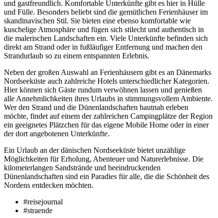
und gastfreundlich. Komfortable Unterkünfte gibt es hier in Hülle
und Fülle. Besonders beliebt sind die gemütlichen Ferienhäuser im
skandinavischen Stil. Sie bieten eine ebenso komfortable wie
kuschelige Atmosphäre und fügen sich stilecht und authentisch in
die malerischen Landschaften ein. Viele Unterkünfte befinden sich
direkt am Strand oder in fußläufiger Entfernung und machen den
Strandurlaub so zu einem entspannten Erlebnis.
Neben der großen Auswahl an Ferienhäusern gibt es an Dänemarks
Nordseeküste auch zahlreiche Hotels unterschiedlicher Kategorien.
Hier können sich Gäste rundum verwöhnen lassen und genießen
alle Annehmlichkeiten ihres Urlaubs in stimmungsvollem Ambiente.
Wer den Strand und die Dünenlandschaften hautnah erleben
möchte, findet auf einem der zahlreichen Campingplätze der Region
ein geeignetes Plätzchen für das eigene Mobile Home oder in einer
der dort angebotenen Unterkünfte.
Ein Urlaub an der dänischen Nordseeküste bietet unzählige
Möglichkeiten für Erholung, Abenteuer und Naturerlebnisse. Die
kilometerlangen Sandstrände und beeindruckenden
Dünenlandschaften sind ein Paradies für alle, die die Schönheit des
Nordens entdecken möchten.
#reisejournal
#straende