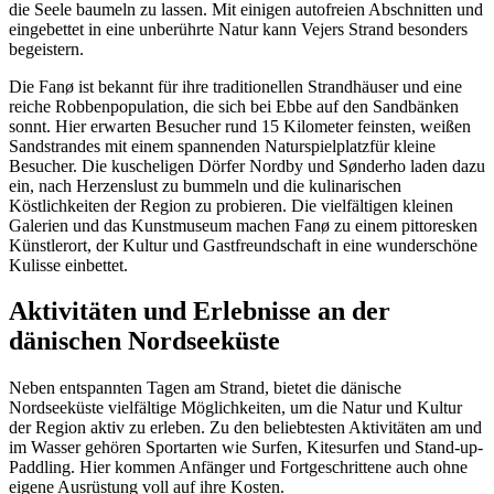
die Seele baumeln zu lassen. Mit einigen autofreien Abschnitten und
eingebettet in eine unberührte Natur kann Vejers Strand besonders
begeistern.
Die Fanø ist bekannt für ihre traditionellen Strandhäuser und eine
reiche Robbenpopulation, die sich bei Ebbe auf den Sandbänken
sonnt. Hier erwarten Besucher rund 15 Kilometer feinsten, weißen
Sandstrandes mit einem spannenden Naturspielplatzfür kleine
Besucher. Die kuscheligen Dörfer Nordby und Sønderho laden dazu
ein, nach Herzenslust zu bummeln und die kulinarischen
Köstlichkeiten der Region zu probieren. Die vielfältigen kleinen
Galerien und das Kunstmuseum machen Fanø zu einem pittoresken
Künstlerort, der Kultur und Gastfreundschaft in eine wunderschöne
Kulisse einbettet.
Aktivitäten und Erlebnisse an der
dänischen Nordseeküste
Neben entspannten Tagen am Strand, bietet die dänische
Nordseeküste vielfältige Möglichkeiten, um die Natur und Kultur
der Region aktiv zu erleben. Zu den beliebtesten Aktivitäten am und
im Wasser gehören Sportarten wie Surfen, Kitesurfen und Stand-up-
Paddling. Hier kommen Anfänger und Fortgeschrittene auch ohne
eigene Ausrüstung voll auf ihre Kosten.