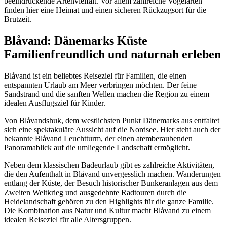
beeindruckende Artenvielfalt. Vor allem zahlreiche Vogelarten
finden hier eine Heimat und einen sicheren Rückzugsort für die
Brutzeit.
Blåvand: Dänemarks Küste
Familienfreundlich und naturnah erleben
Blåvand ist ein beliebtes Reiseziel für Familien, die einen
entspannten Urlaub am Meer verbringen möchten. Der feine
Sandstrand und die sanften Wellen machen die Region zu einem
idealen Ausflugsziel für Kinder.
Von Blåvandshuk, dem westlichsten Punkt Dänemarks aus entfaltet
sich eine spektakuläre Aussicht auf die Nordsee. Hier steht auch der
bekannte Blåvand Leuchtturm, der einen atemberaubenden
Panoramablick auf die umliegende Landschaft ermöglicht.
Neben dem klassischen Badeurlaub gibt es zahlreiche Aktivitäten,
die den Aufenthalt in Blåvand unvergesslich machen. Wanderungen
entlang der Küste, der Besuch historischer Bunkeranlagen aus dem
Zweiten Weltkrieg und ausgedehnte Radtouren durch die
Heidelandschaft gehören zu den Highlights für die ganze Familie.
Die Kombination aus Natur und Kultur macht Blåvand zu einem
idealen Reiseziel für alle Altersgruppen.