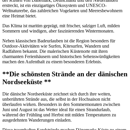
der Küsten von Dänemark, Deutschland und den Niederlanden
erstreckt, ist ein einzigartiges Ökosystem und UNESCO-
Weltnaturerbe, das zahlreichen Vogelarten und Meeresbewohnern
eine Heimat bietet.
Das Klima ist maritim geprägt, mit frischer, salziger Luft, milden
Sommern und windigen, aber faszinierenden Wintermonaten.
Neben klassischen Badeurlauben ist die Region besonders für
Outdoor-Aktivitäten wie Surfen, Kitesurfen, Wandern und
Radfahren bekannt. Die malerischen Küstenorte mit ihren
charmanten Ferienhäusern und historischen Sehenswürdigkeiten
machen den Aufenthalt zu einem besonderen Erlebnis.
**Die schönsten Strände an der dänischen
Nordseeküste **
Die dänische Nordseeküste zeichnet sich durch ihre weiten,
unberührten Strände aus, die selbst in der Hochsaison nicht
überlaufen wirken. Besonders in den Sommermonaten zwischen
Juni und August ist das Wetter ideal für einen Strandurlaub,
während der Frühling und Herbst mit milden Temperaturen zu
ausgedehnten Wanderungen einladen.
Diese traumhaften Sandstrände machen Dänemarks Küste zu einem