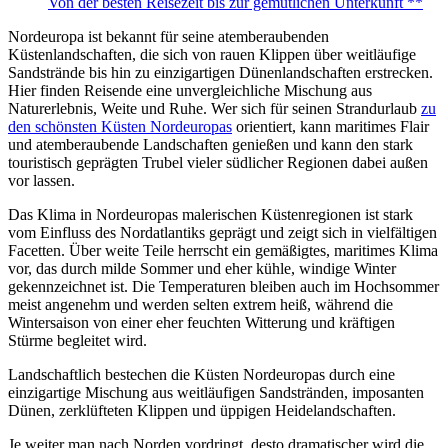
Von der besten Reisezeit bis zur gemütlichen Unterkunft **
Nordeuropa ist bekannt für seine atemberaubenden
Küstenlandschaften, die sich von rauen Klippen über weitläufige
Sandstrände bis hin zu einzigartigen Dünenlandschaften erstrecken.
Hier finden Reisende eine unvergleichliche Mischung aus
Naturerlebnis, Weite und Ruhe. Wer sich für seinen Strandurlaub
zu
den schönsten Küsten Nordeuropas
orientiert, kann maritimes Flair
und atemberaubende Landschaften genießen und kann den stark
touristisch geprägten Trubel vieler südlicher Regionen dabei außen
vor lassen.
Das Klima in Nordeuropas malerischen Küstenregionen ist stark
vom Einfluss des Nordatlantiks geprägt und zeigt sich in vielfältigen
Facetten. Über weite Teile herrscht ein gemäßigtes, maritimes Klima
vor, das durch milde Sommer und eher kühle, windige Winter
gekennzeichnet ist. Die Temperaturen bleiben auch im Hochsommer
meist angenehm und werden selten extrem heiß, während die
Wintersaison von einer eher feuchten Witterung und kräftigen
Stürme begleitet wird.
Landschaftlich bestechen die Küsten Nordeuropas durch eine
einzigartige Mischung aus weitläufigen Sandstränden, imposanten
Dünen, zerklüfteten Klippen und üppigen Heidelandschaften.
Je weiter man nach Norden vordringt, desto dramatischer wird die