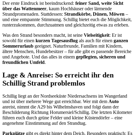
Der erste Eindruck ist beeindruckend:
feiner Sand, weite Sicht
über das Wattenmeer
, kaum Hochhäuser oder lärmende
Strandpromenaden. Stattdessen:
Strandkörbe, Dünen, Möwen
–
und eine entspannte Stimmung. Schillig bietet euch die Möglichkeit,
runterzukommen, durchzuatmen und gleichzeitig etwas zu erleben.
Was den Strand besonders macht, ist seine
Vielseitigkeit
: Er ist
sowohl für einen
kurzen Tagesausflug
als auch für einen
ganzen
Sommerurlaub
geeignet. Naturfreunde, Familien mit Kindern,
ältere Menschen, Hundebesitzer – für alle gibt es passende Bereiche
und Angebote. Und das alles in einem
gepflegten, sicheren und
freundlichen Umfeld
.
Lage & Anreise: So erreicht ihr den
Schillig Strand problemlos
Schillig liegt an der Nordseeküste Niedersachsens im Wangerland
und ist über mehrere Wege gut erreichbar. Wer mit dem
Auto
anreist, nimmt die A29 bis Wilhelmshaven und folgt dann der
Beschilderung Richtung Horumersiel/Schillig. Die letzten Kilometer
führen euch durch grüne Felder und kleine Küstendörfer – eine
angenehme Einstimmung auf den Strandtag.
Parkplätze
gibt es direkt hinter dem Deich. Besonders praktisch: Es