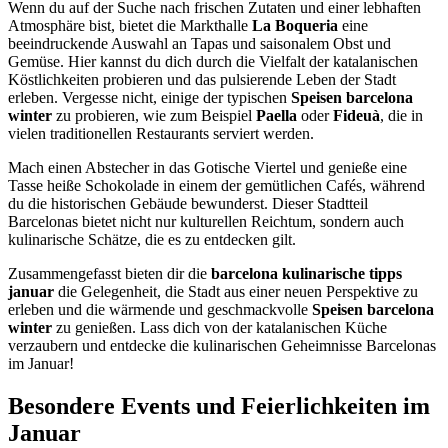
Wenn du auf der Suche nach frischen Zutaten und einer lebhaften
Atmosphäre bist, bietet die Markthalle
La Boqueria
eine
beeindruckende Auswahl an Tapas und saisonalem Obst und
Gemüse. Hier kannst du dich durch die Vielfalt der katalanischen
Köstlichkeiten probieren und das pulsierende Leben der Stadt
erleben. Vergesse nicht, einige der typischen
Speisen barcelona
winter
zu probieren, wie zum Beispiel
Paella
oder
Fideuà
, die in
vielen traditionellen Restaurants serviert werden.
Mach einen Abstecher in das Gotische Viertel und genieße eine
Tasse heiße Schokolade in einem der gemütlichen Cafés, während
du die historischen Gebäude bewunderst. Dieser Stadtteil
Barcelonas bietet nicht nur kulturellen Reichtum, sondern auch
kulinarische Schätze, die es zu entdecken gilt.
Zusammengefasst bieten dir die
barcelona kulinarische tipps
januar
die Gelegenheit, die Stadt aus einer neuen Perspektive zu
erleben und die wärmende und geschmackvolle
Speisen barcelona
winter
zu genießen. Lass dich von der katalanischen Küche
verzaubern und entdecke die kulinarischen Geheimnisse Barcelonas
im Januar!
Besondere Events und Feierlichkeiten im
Januar