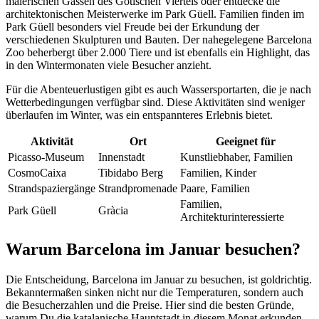
malerischen Gassen des Gotischen Viertels oder entdecke die
architektonischen Meisterwerke im Park Güell. Familien finden im
Park Güell besonders viel Freude bei der Erkundung der
verschiedenen Skulpturen und Bauten. Der nahegelegene Barcelona
Zoo beherbergt über 2.000 Tiere und ist ebenfalls ein Highlight, das
in den Wintermonaten viele Besucher anzieht.
Für die Abenteuerlustigen gibt es auch Wassersportarten, die je nach
Wetterbedingungen verfügbar sind. Diese Aktivitäten sind weniger
überlaufen im Winter, was ein entspannteres Erlebnis bietet.
Aktivität
Ort
Geeignet für
Picasso-Museum
Innenstadt
Kunstliebhaber, Familien
CosmoCaixa
Tibidabo Berg
Familien, Kinder
Strandspaziergänge
Strandpromenade
Paare, Familien
Familien,
Park Güell
Gràcia
Architekturinteressierte
Warum Barcelona im Januar besuchen?
Die Entscheidung, Barcelona im Januar zu besuchen, ist goldrichtig.
Bekanntermaßen sinken nicht nur die Temperaturen, sondern auch
die Besucherzahlen und die Preise. Hier sind die besten Gründe,
warum Du die katalanische Hauptstadt in diesem Monat erkunden