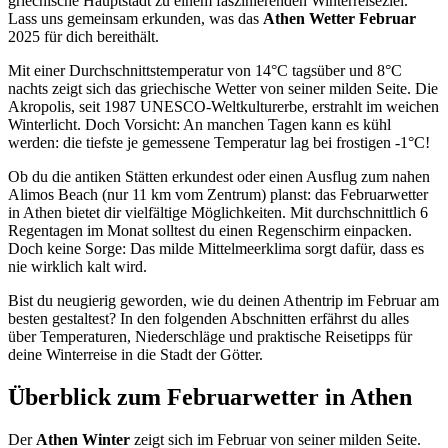
griechische Hauptstadt zu einem faszinierenden Winterreiseziel.
Lass uns gemeinsam erkunden, was das
Athen Wetter Februar
2025 für dich bereithält.
Mit einer Durchschnittstemperatur von 14°C tagsüber und 8°C
nachts zeigt sich das griechische Wetter von seiner milden Seite. Die
Akropolis, seit 1987 UNESCO-Weltkulturerbe, erstrahlt im weichen
Winterlicht. Doch Vorsicht: An manchen Tagen kann es kühl
werden: die tiefste je gemessene Temperatur lag bei frostigen -1°C!
Ob du die antiken Stätten erkundest oder einen Ausflug zum nahen
Alimos Beach (nur 11 km vom Zentrum) planst: das Februarwetter
in Athen bietet dir vielfältige Möglichkeiten. Mit durchschnittlich 6
Regentagen im Monat solltest du einen Regenschirm einpacken.
Doch keine Sorge: Das milde Mittelmeerklima sorgt dafür, dass es
nie wirklich kalt wird.
Bist du neugierig geworden, wie du deinen Athentrip im Februar am
besten gestaltest? In den folgenden Abschnitten erfährst du alles
über Temperaturen, Niederschläge und praktische Reisetipps für
deine Winterreise in die Stadt der Götter.
Überblick zum Februarwetter in Athen
Der
Athen Winter
zeigt sich im Februar von seiner milden Seite.