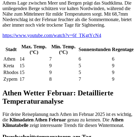
Athens Lage zwischen Meer und Bergen prägt das Stadtklima. Die
umliegenden Berge schützen vor kalten Nordwinden, während die
Nähe zum Mittelmeer für milde Temperaturen sorgt. Mit 68,7mm
Niederschlag ist der Februar feuchter als die Sommermonate, bietet
aber immer noch viele trockene Tage für Sightseeing.
https://www.youtube.com/watch?v=6f_TKgtYcN4
Max. Temp.
Min. Temp.
Stadt
Sonnenstunden
Regentage
(°C)
(°C)
Athen
14
7
6
6
Kreta
15
9
5
9
Rhodos
15
9
5
9
Zypern
17
8
7
9
Athen Wetter Februar: Detaillierte
Temperaturanalyse
Für deine Reiseplanung nach Athen im Februar 2025 ist es wichtig,
die
Klimadaten Athen Februar
genau zu kennen. Die
Athen
Klimatabelle
zeigt interessante Trends für diesen Wintermonat.
Durchschnittstemperaturen am Tag