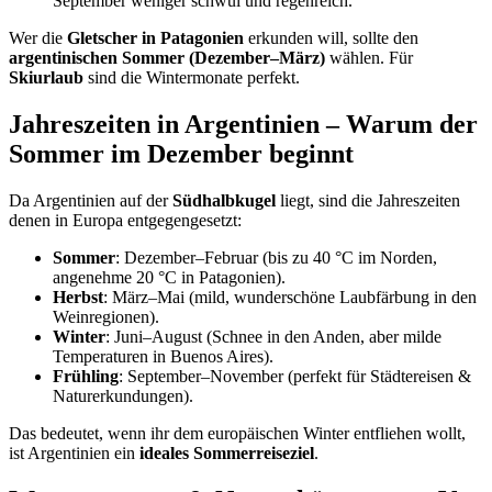
September weniger schwül und regenreich.
Wer die
Gletscher in Patagonien
erkunden will, sollte den
argentinischen Sommer (Dezember–März)
wählen. Für
Skiurlaub
sind die Wintermonate perfekt.
Jahreszeiten in Argentinien – Warum der
Sommer im Dezember beginnt
Da Argentinien auf der
Südhalbkugel
liegt, sind die Jahreszeiten
denen in Europa entgegengesetzt:
Sommer
: Dezember–Februar (bis zu 40 °C im Norden,
angenehme 20 °C in Patagonien).
Herbst
: März–Mai (mild, wunderschöne Laubfärbung in den
Weinregionen).
Winter
: Juni–August (Schnee in den Anden, aber milde
Temperaturen in Buenos Aires).
Frühling
: September–November (perfekt für Städtereisen &
Naturerkundungen).
Das bedeutet, wenn ihr dem europäischen Winter entfliehen wollt,
ist Argentinien ein
ideales Sommerreiseziel
.