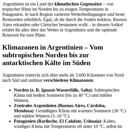
Argentinien ist ein Land der
klimatischen Gegensätze
– von
tropischer Hitze im Norden bis zu eisigen Temperaturen in
Patagonien. Je nach Region variieren Wetterbedingungen und beste
Reisezeiten erheblich. Egal, ob ihr durch die Anden trekken, Buenos
Aires erkunden oder Gletscher bestaunen wollt – in diesem Artikel
erfahrt ihr alles über das Wetter in Argentinien und die optimale
Reisezeit für eure Pläne.
Klimazonen in Argentinien – Vom
subtropischen Norden bis zur
antarktischen Kälte im Süden
Argentinien erstreckt sich über mehr als 3.600 Kilometer von Nord
nach Süd und umfasst
verschiedene Klimazonen
:
Norden (z. B. Iguazú-Wasserfälle, Salta)
: Subtropisches
Klima mit heißen Sommern (bis zu 40 °C) und milden
Wintern.
Zentrales Argentinien (Buenos Aires, Córdoba,
Mendoza)
: Gemäßigtes Klima mit warmen Sommern (30 °C)
und milden Wintern (5–10 °C).
Patagonien (Bariloche, El Calafate, Ushuaia)
: Kaltes,
windiges Klima mit Temperaturen oft unter 10 °C, selbst im